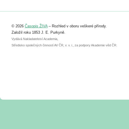
https://www.birdlife.cz/konference-2026/
Registrovat se můžete do 6. září.
Upozorňujeme, že termín pro odeslání
© 2026
Časopis ŽIVA
– Rozhled v oboru veškeré přírody.
abstraktu přihlášené přednášky nebo
posteru je už 30. června.
Založil roku 1853 J. E. Purkyně.
Vydává Nakladatelství Academia,
Středisko společných činností AV ČR, v. v. i., za podpory Akademie věd ČR.