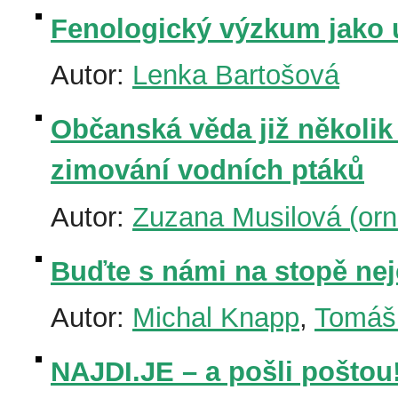
Fenologický výzkum jako 
Autor:
Lenka Bartošová
Občanská věda již několik
zimování vodních ptáků
Autor:
Zuzana Musilová (orni
Buďte s námi na stopě ne
Autor:
Michal Knapp
,
Tomáš
NAJDI.JE – a pošli poštou