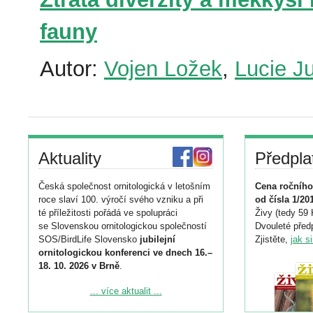
fauny
Autor:
Vojen Ložek
,
Lucie J
Aktuality
Předpla
Česká společnost ornitologická v letošním
Cena ročního
roce slaví 100. výročí svého vzniku a při
od čísla 1/20
té příležitosti pořádá ve spolupráci
Živy (tedy 59 
se Slovenskou ornitologickou společností
Dvouleté předp
SOS/BirdLife Slovensko
jubilejní
Zjistěte,
jak s
ornitologickou konferenci ve dnech 16.–
18. 10. 2026 v Brně
.
Podrobnější informace ke konferenci
... více aktualit ...
naleznete zde: