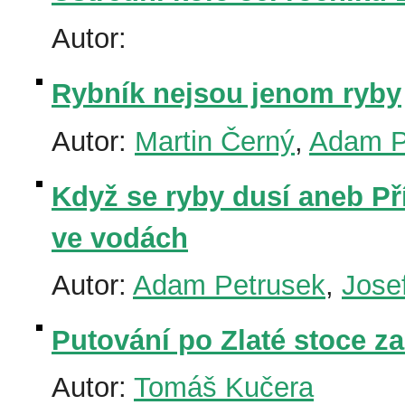
Autor:
Rybník nejsou jenom ryby
Autor:
Martin Černý
,
Adam P
Když se ryby dusí aneb Př
ve vodách
Autor:
Adam Petrusek
,
Josef
Putování po Zlaté stoce z
Autor:
Tomáš Kučera