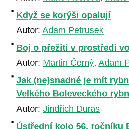
Když se korýši opalují
Autor:
Adam Petrusek
Boj o přežití v prostředí v
Autor:
Martin Černý
,
Adam P
Jak (ne)snadné je mít rybn
Velkého Boleveckého rybní
Autor:
Jindřich Duras
Ústřední kolo 56. ročníku