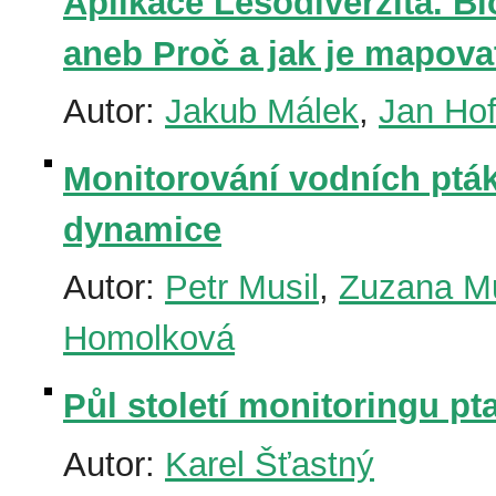
Aplikace Lesodiverzita. Bi
aneb Proč a jak je mapova
Autor:
Jakub Málek
,
Jan Hof
Monitorování vodních pták
dynamice
Autor:
Petr Musil
,
Zuzana Mus
Homolková
Půl století monitoringu pt
Autor:
Karel Šťastný