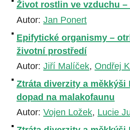
Život rostlin ve vzduchu – 
Autor:
Jan Ponert
Epifytické organismy – otr
životní prostředí
Autor:
Jiří Malíček
,
Ondřej K
Ztráta diverzity a měkkýši 
dopad na malakofaunu
Autor:
Vojen Ložek
,
Lucie J
Ztráta diverzity a měkkýši