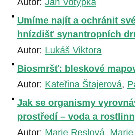
Autor:
Jan Votýpka
Umíme najít a ochránit sv
hnízdišť synantropních d
Autor:
Lukáš Viktora
Biosmršť: bleskové mapo
Autor:
Kateřina Štajerová
,
P
Jak se organismy vyrovnáv
prostředí – voda a rostli
Autor:
Marie Reslová
,
Marie