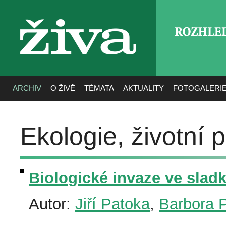
ROZHLE
živa
ARCHIV
O ŽIVĚ
TÉMATA
AKTUALITY
FOTOGALERI
Ekologie, životní p
Biologické invaze ve slad
Autor:
Jiří Patoka
,
Barbora 