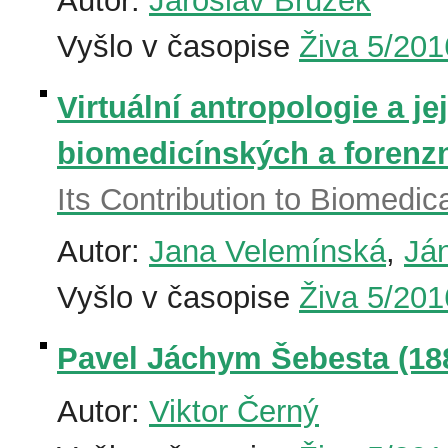
Autor:
Jaroslav Brůžek
Vyšlo v časopise
Živa 5/201
Virtuální antropologie a jej
biomedicínských a forenz
Its Contribution to Biomedi
Autor:
Jana Velemínská
,
Já
Vyšlo v časopise
Živa 5/201
Pavel Jáchym Šebesta (18
Autor:
Viktor Černý