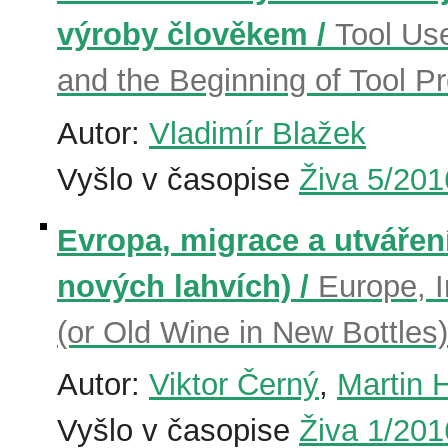
výroby člověkem /
Tool Us
and the Beginning of Tool P
Autor:
Vladimír Blažek
Vyšlo v časopise
Živa 5/201
Evropa, migrace a utváření
nových lahvích) /
Europe, I
(or Old Wine in New Bottles)
Autor:
Viktor Černý
,
Martin 
Vyšlo v časopise
Živa 1/201