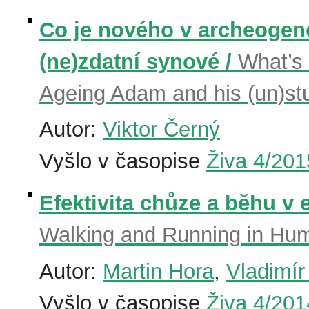
Co je nového v archeogene
(ne)zdatní synové /
What’s 
Ageing Adam and his (un)st
Autor:
Viktor Černý
Vyšlo v časopise
Živa 4/201
Efektivita chůze a běhu v 
Walking and Running in Hum
Autor:
Martin Hora
,
Vladimír
Vyšlo v časopise
Živa 4/201