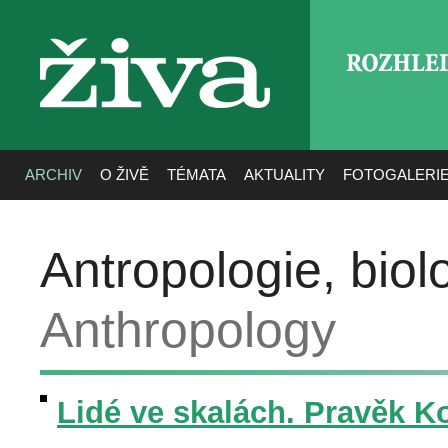
ROZHLE
živa
ARCHIV
O ŽIVĚ
TÉMATA
AKTUALITY
FOTOGALERI
Antropologie, biol
Anthropology
Lidé ve skalách. Pravěk 