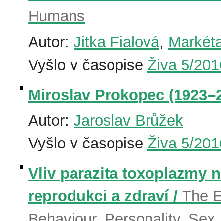
Humans
Autor:
Jitka Fialová
,
Markét
Vyšlo v časopise
Živa 5/201
Miroslav Prokopec (1923–
Autor:
Jaroslav Brůžek
Vyšlo v časopise
Živa 5/201
Vliv parazita toxoplazmy n
reprodukci a zdraví /
The E
Behaviour, Personality, Sex