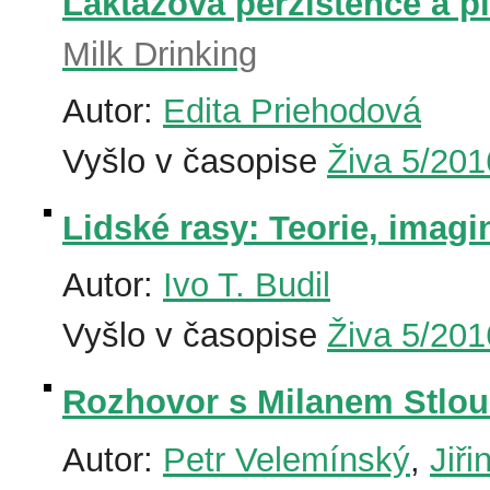
Laktázová perzistence a pi
Milk Drinking
Autor:
Edita Priehodová
Vyšlo v časopise
Živa 5/201
Lidské rasy: Teorie, imagi
Autor:
Ivo T. Budil
Vyšlo v časopise
Živa 5/201
Rozhovor s Milanem Stlo
Autor:
Petr Velemínský
,
Jiř