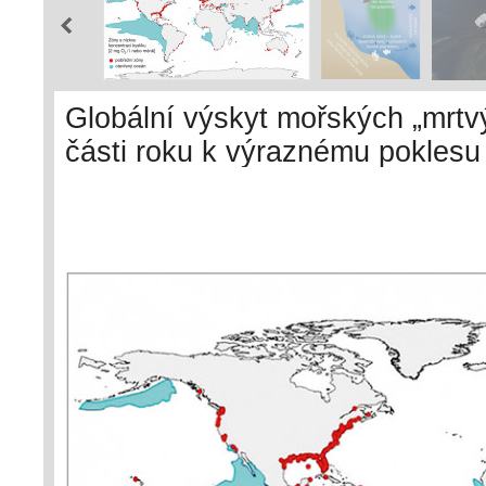
Globální výskyt mořských „mrtv
části roku k výraznému poklesu
zóny v pobřežních vodách (červ
kyslíková minima na otevřeném 
část vodního sloupce, kde dochá
sedimentující organické hmoty.
Oxygen Network (GO2NE), U