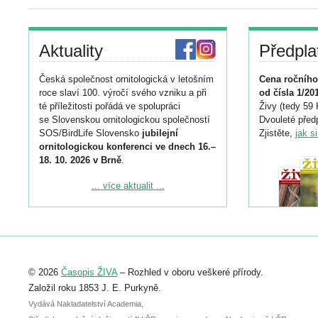
Aktuality
Předpla
Česká společnost ornitologická v letošním
Cena ročního
roce slaví 100. výročí svého vzniku a při
od čísla 1/20
té příležitosti pořádá ve spolupráci
Živy (tedy 59 
se Slovenskou ornitologickou společností
Dvouleté předp
SOS/BirdLife Slovensko
jubilejní
Zjistěte,
jak s
ornitologickou konferenci ve dnech 16.–
18. 10. 2026 v Brně
.
Podrobnější informace ke konferenci
... více aktualit ...
naleznete zde:
https://www.birdlife.cz/konference-2026/
Registrovat se můžete do 6. září.
Upozorňujeme, že termín pro odeslání
© 2026
Časopis ŽIVA
– Rozhled v oboru veškeré přírody.
abstraktu přihlášené přednášky nebo
posteru je už 30. června.
Založil roku 1853 J. E. Purkyně.
Vydává Nakladatelství Academia,