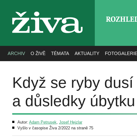
ROZHLE
živa
ARCHIV
O ŽIVĚ
TÉMATA
AKTUALITY
FOTOGALERI
Když se ryby dusí
a důsledky úbytku
Autor:
Adam Petrusek
,
Josef Hejzlar
Vyšlo v časopise Živa 2/2022 na straně 75