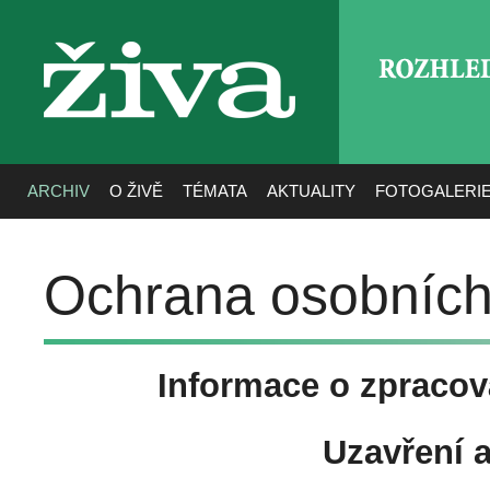
ROZHLE
živa
ARCHIV
O ŽIVĚ
TÉMATA
AKTUALITY
FOTOGALERI
Ochrana osobních
Informace o zpracov
Uzavření 