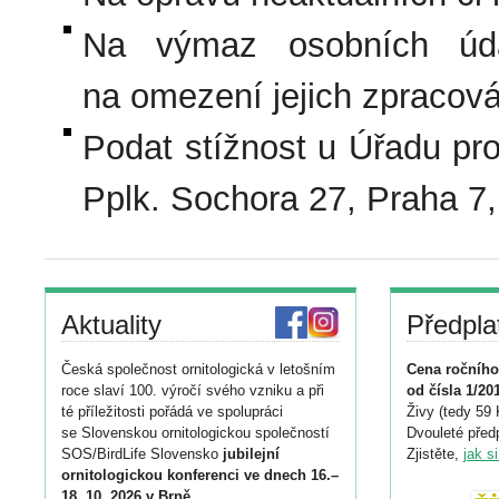
Na výmaz osobních úda
na omezení jejich zpracová
Podat stížnost u Úřadu pr
Pplk. Sochora 27, Praha 7,
Aktuality
Předpla
Česká společnost ornitologická v letošním
Cena ročního
roce slaví 100. výročí svého vzniku a při
od čísla 1/20
té příležitosti pořádá ve spolupráci
Živy (tedy 59 
se Slovenskou ornitologickou společností
Dvouleté předp
SOS/BirdLife Slovensko
jubilejní
Zjistěte,
jak s
ornitologickou konferenci ve dnech 16.–
18. 10. 2026 v Brně
.