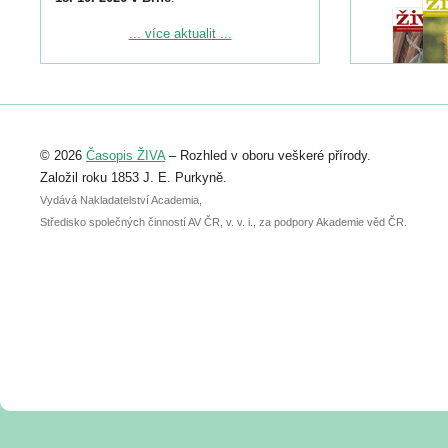
Podrobnější informace ke konferenci
... více aktualit ...
naleznete zde:
https://www.birdlife.cz/konference-2026/
Registrovat se můžete do 6. září.
Upozorňujeme, že termín pro odeslání
© 2026
Časopis ŽIVA
– Rozhled v oboru veškeré přírody.
abstraktu přihlášené přednášky nebo
posteru je už 30. června.
Založil roku 1853 J. E. Purkyně.
Vydává Nakladatelství Academia,
Středisko společných činností AV ČR, v. v. i., za podpory Akademie věd ČR.