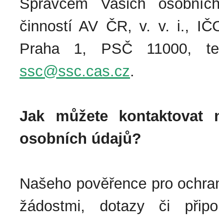
Správcem Vašich osobních
činností AV ČR, v. v. i., I
Praha 1, PSČ 11000, tel
ssc@ssc.cas.cz
.
Jak můžete kontaktovat 
osobních údajů?
Našeho pověřence pro ochra
žádostmi, dotazy či přip