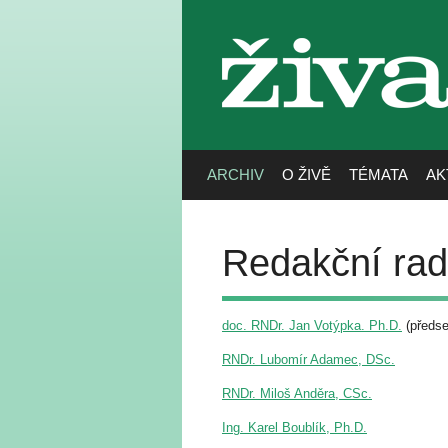
živa
ARCHIV
O ŽIVĚ
TÉMATA
AK
Redakční rad
doc. RNDr. Jan Votýpka. Ph.D.
(předse
RNDr. Lubomír Adamec, DSc.
RNDr. Miloš Anděra, CSc.
Ing. Karel Boublík, Ph.D.