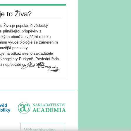
je to Živa?
s Živa je populárně vědecký
s přinášející příspěvky z
ických oborů a zvláštní rubriku
nou výuce biologie se zaměřením
novější poznatky.
je na odkaz svého zakladatele
vangelisty Purkyně. Poslední řada
í nepřetržitě od roku 1953.