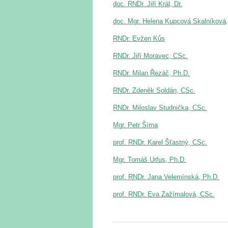
doc. RNDr. Jiří Král, Dr.
doc. Mgr. Helena Kupcová Skalníková,
RNDr. Evžen Kůs
RNDr. Jiří Moravec, CSc.
RNDr. Milan Řezáč, Ph.D.
RNDr. Zdeněk Soldán, CSc.
RNDr. Miloslav Studnička, CSc.
Mgr. Petr Šíma
prof. RNDr. Karel Šťastný, CSc.
Mgr. Tomáš Urfus, Ph.D.
prof. RNDr. Jana Velemínská, Ph.D.
prof. RNDr. Eva Zažímalová, CSc.