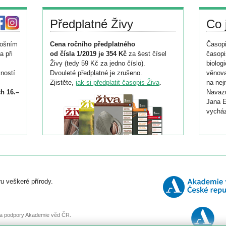
Předplatné Živy
Co 
tošním
Cena ročního předplatného
Časopi
a při
od čísla 1/2019 je 354 Kč
za šest čísel
časopi
Živy (tedy 59 Kč za jedno číslo).
biolog
ností
Dvouleté předplatné je zrušeno.
věnova
Zjistěte,
jak si předplatit časopis Živa
.
na nej
h 16.–
Navazu
Jana E
vycház
i
026/
ní
u veškeré přírody.
o
, za podpory Akademie věd ČR.