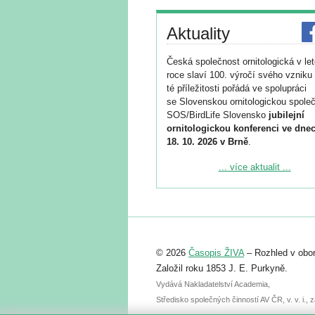
Aktuality
Česká společnost ornitologická v le
roce slaví 100. výročí svého vzniku 
té příležitosti pořádá ve spolupráci
se Slovenskou ornitologickou společ
SOS/BirdLife Slovensko
jubilejní
ornitologickou konferenci ve dnec
18. 10. 2026 v Brně
.
Podrobnější informace ke konferenc
... více aktualit ...
naleznete zde:
https://www.birdlife.cz/konference-2
Registrovat se můžete do 6. září.
Upozorňujeme, že termín pro odeslá
© 2026
Časopis ŽIVA
– Rozhled v obor
abstraktu přihlášené přednášky neb
posteru je už 30. června.
Založil roku 1853 J. E. Purkyně.
Vydává Nakladatelství Academia,
Středisko společných činností AV ČR, v. v. i.