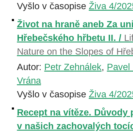
Vyšlo v časopise
Živa 4/202
Život na hraně aneb Za un
Hřebečského hřbetu II. /
Li
Nature on the Slopes of Hře
Autor:
Petr Zehnálek
,
Pavel
Vrána
Vyšlo v časopise
Živa 4/202
Recept na vítěze. Důvody 
v našich zachovalých tocí