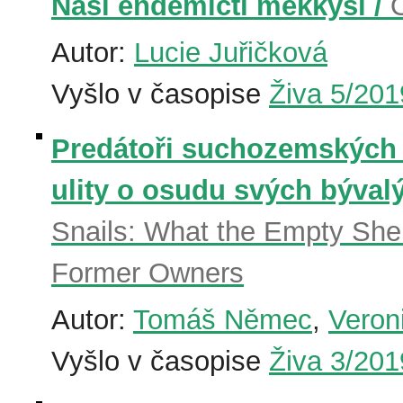
Naši endemičtí měkkýši /
Autor:
Lucie Juřičková
Vyšlo v časopise
Živa 5/201
Predátoři suchozemských 
ulity o osudu svých bývalý
Snails: What the Empty Shel
Former Owners
Autor:
Tomáš Němec
,
Veron
Vyšlo v časopise
Živa 3/201