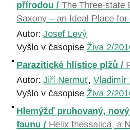
přírodou /
The Three-state 
Saxony – an Ideal Place fo
Autor:
Josef Levý
Vyšlo v časopise
Živa 2/201
Parazitické hlístice plžů /
Autor:
Jiří Nermuť
,
Vladimír
Vyšlo v časopise
Živa 2/201
Hlemýžď pruhovaný, nový 
faunu /
Helix thessalica, a