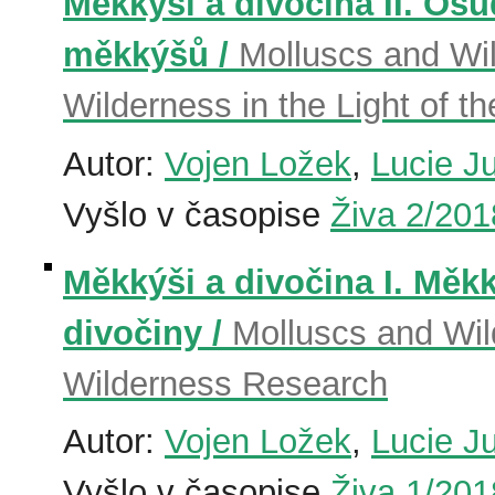
Měkkýši a divočina II. Osu
měkkýšů /
Molluscs and Wil
Wilderness in the Light of t
Autor:
Vojen Ložek
,
Lucie J
Vyšlo v časopise
Živa 2/201
Měkkýši a divočina I. Měk
divočiny /
Molluscs and Wild
Wilderness Research
Autor:
Vojen Ložek
,
Lucie J
Vyšlo v časopise
Živa 1/201