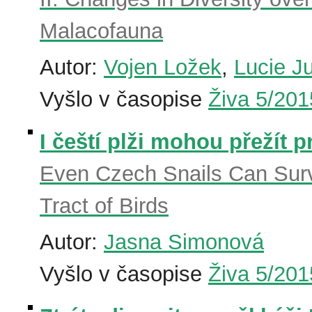
Malacofauna
Autor:
Vojen Ložek
,
Lucie J
Vyšlo v časopise
Živa 5/201
I čeští plži mohou přežít 
Even Czech Snails Can Surv
Tract of Birds
Autor:
Jasna Simonová
Vyšlo v časopise
Živa 5/201