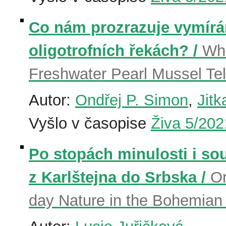
Co nám prozrazuje vymírán
oligotrofních řekách? /
Wha
Freshwater Pearl Mussel Tel
Autor:
Ondřej P. Simon
,
Jit
Vyšlo v časopise
Živa 5/202
Po stopách minulosti i s
z Karlštejna do Srbska /
On
day Nature in the Bohemian 