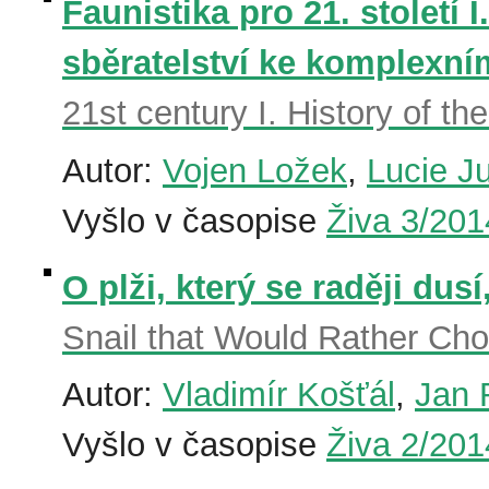
Faunistika pro 21. století 
sběratelství ke komplexn
21st century I. History of t
Autor:
Vojen Ložek
,
Lucie J
Vyšlo v časopise
Živa 3/201
O plži, který se raději dusí
Snail that Would Rather Ch
Autor:
Vladimír Košťál
,
Jan 
Vyšlo v časopise
Živa 2/201