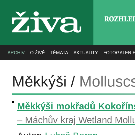
ROZHLE
živa
ARCHIV
O ŽIVĚ
TÉMATA
AKTUALITY
FOTOGALERI
Měkkýši /
Mollusc
Měkkýši mokřadů Kokoříns
– Máchův kraj Wetland Moll