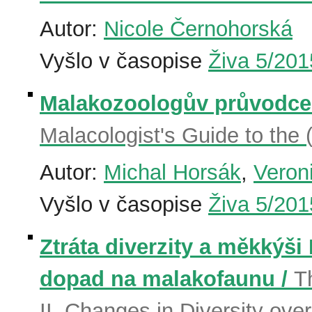
Autor:
Nicole Černohorská
Vyšlo v časopise
Živa 5/201
Malakozoologův průvodce 
Malacologist's Guide to the
Autor:
Michal Horsák
,
Veron
Vyšlo v časopise
Živa 5/201
Ztráta diverzity a měkkýši 
dopad na malakofaunu /
T
II. Changes in Diversity ove