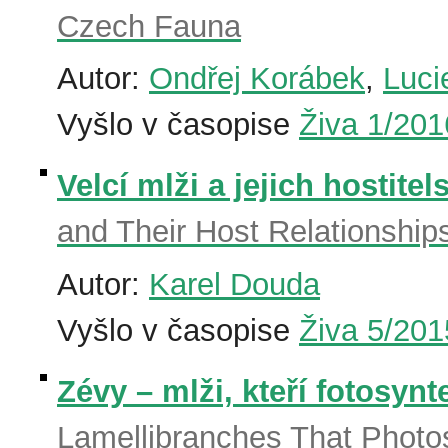
Czech Fauna
Autor:
Ondřej Korábek
,
Luci
Vyšlo v časopise
Živa 1/201
Velcí mlži a jejich hostite
and Their Host Relationship
Autor:
Karel Douda
Vyšlo v časopise
Živa 5/201
Zévy – mlži, kteří fotosynte
Lamellibranches That Photo