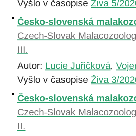
Vyšlo v časopise
Živa 5/202
Česko-slovenská malakozool
Czech-Slovak Malacozoolog
III.
Autor:
Lucie Juřičková
,
Voje
Vyšlo v časopise
Živa 3/202
Česko-slovenská malakozool
Czech-Slovak Malacozoolog
II.