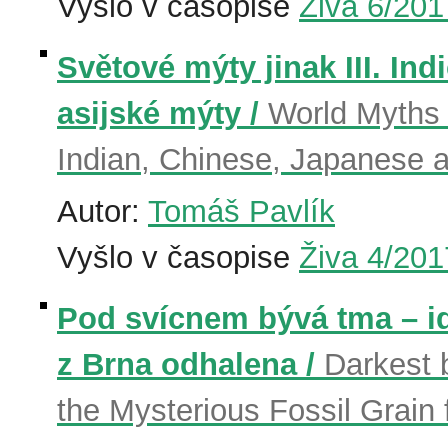
Vyšlo v časopise
Živa 6/201
Světové mýty jinak III. Ind
asijské mýty /
World Myths f
Indian, Chinese, Japanese 
Autor:
Tomáš Pavlík
Vyšlo v časopise
Živa 4/201
Pod svícnem bývá tma – id
z Brna odhalena /
Darkest 
the Mysterious Fossil Grain