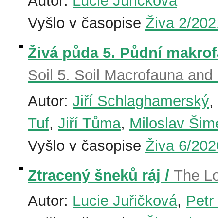
Autor:
Lucie Juřičková
Vyšlo v časopise
Živa 2/202
Živá půda 5. Půdní makro
Soil 5. Soil Macrofauna an
Autor:
Jiří Schlaghamerský
,
Tuf
,
Jiří Tůma
,
Miloslav Šim
Vyšlo v časopise
Živa 6/202
Ztracený šneků ráj /
The Lo
Autor:
Lucie Juřičková
,
Petr