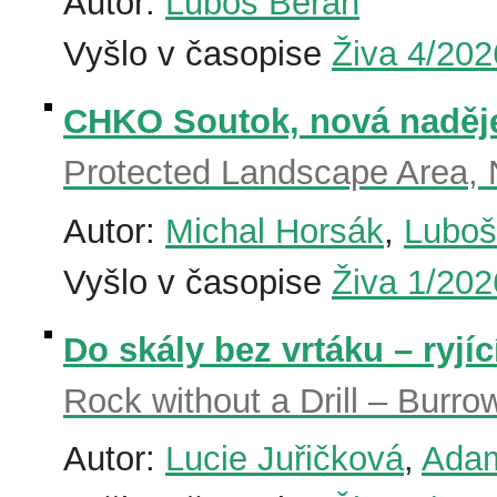
Autor:
Luboš Beran
Vyšlo v časopise
Živa 4/202
CHKO Soutok, nová naděj
Protected Landscape Area, 
Autor:
Michal Horsák
,
Luboš
Vyšlo v časopise
Živa 1/202
Do skály bez vrtáku – ryjí
Rock without a Drill – Burr
Autor:
Lucie Juřičková
,
Adam