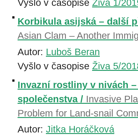
Vyšlo v časopise
Živa 1/201
Korbikula asijská – další 
Asian Clam – Another Immig
Autor:
Luboš Beran
Vyšlo v časopise
Živa 5/201
Invazní rostliny v nivách
společenstva /
Invasive Pla
Problem for Land-snail Com
Autor:
Jitka Horáčková