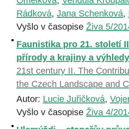
Omelková
,
Vendula Křoupal
Rádková
,
Jana Schenková
,
Vyšlo v časopise
Živa 5/201
Faunistika pro 21. století 
přírody a krajiny a výhle
21st century II. The Contrib
the Czech Landscape and Co
Autor:
Lucie Juřičková
,
Voje
Vyšlo v časopise
Živa 4/201