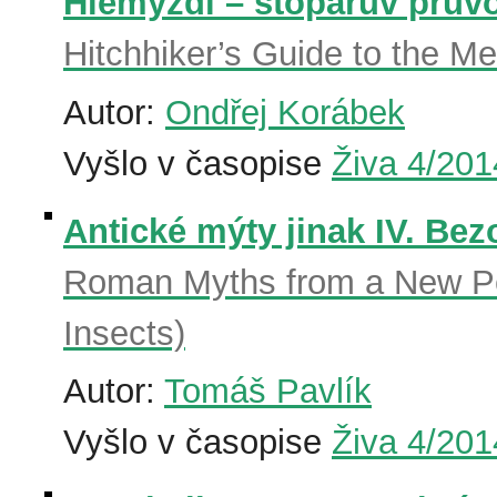
Hlemýždi – stopařův prův
Hitchhiker’s Guide to the M
Autor:
Ondřej Korábek
Vyšlo v časopise
Živa 4/201
Antické mýty jinak IV. Bez
Roman Myths from a New Per
Insects)
Autor:
Tomáš Pavlík
Vyšlo v časopise
Živa 4/201