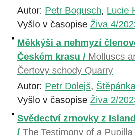
Autor:
Petr Bogusch
,
Lucie 
Vyšlo v časopise
Živa 4/202
Měkkýši a nehmyzí členov
Českém krasu /
Molluscs a
Čertovy schody Quarry
Autor:
Petr Dolejš
,
Štěpánka
Vyšlo v časopise
Živa 2/202
Svědectví zrnovky z Islan
/
The Testimony of a Pupilla