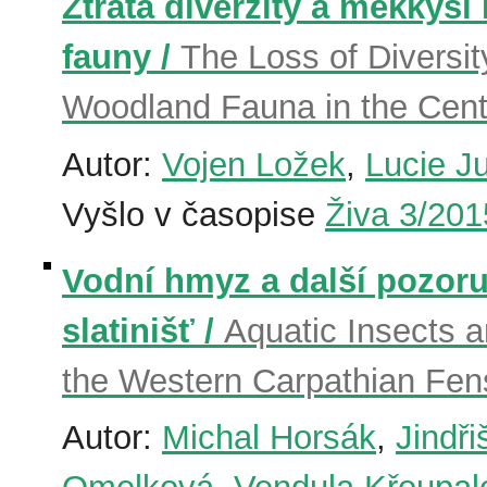
Ztráta diverzity a měkkýši
fauny /
The Loss of Diversit
Woodland Fauna in the Cent
Autor:
Vojen Ložek
,
Lucie J
Vyšlo v časopise
Živa 3/201
Vodní hmyz a další pozor
slatinišť /
Aquatic Insects a
the Western Carpathian Fen
Autor:
Michal Horsák
,
Jindř