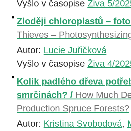
Vyšlo v časopise
Živa 5/202
Zloději chloroplastů – fotos
Thieves – Photosynthesizin
Autor:
Lucie Juřičková
Vyšlo v časopise
Živa 4/202
Kolik padlého dřeva potře
smrčinách? /
How Much De
Production Spruce Forests?
Autor:
Kristina Svobodová
,