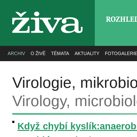
ROZHLE
živa
ARCHIV
O ŽIVĚ
TÉMATA
AKTUALITY
FOTOGALERI
Virologie, mikrobio
Virology, microbiol
Když chybí kyslík:anaerobní