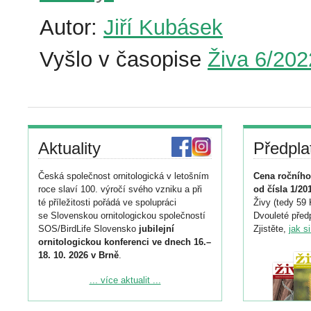
Autor:
Jiří Kubásek
Vyšlo v časopise
Živa 6/202
Aktuality
Předpla
Česká společnost ornitologická v letošním
Cena ročního
roce slaví 100. výročí svého vzniku a při
od čísla 1/20
té příležitosti pořádá ve spolupráci
Živy (tedy 59 
se Slovenskou ornitologickou společností
Dvouleté předp
SOS/BirdLife Slovensko
jubilejní
Zjistěte,
jak s
ornitologickou konferenci ve dnech 16.–
18. 10. 2026 v Brně
.
Podrobnější informace ke konferenci
... více aktualit ...
naleznete zde:
https://www.birdlife.cz/konference-2026/