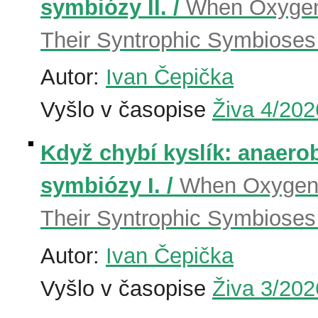
symbiózy II. /
When Oxygen 
Their Syntrophic Symbioses 
Autor:
Ivan Čepička
Vyšlo v časopise
Živa 4/202
Když chybí kyslík: anaerobn
symbiózy I. /
When Oxygen I
Their Syntrophic Symbioses 
Autor:
Ivan Čepička
Vyšlo v časopise
Živa 3/202