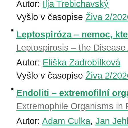
Autor:
Ilja Trebichavský
Vyšlo v časopise
Živa 2/202
Leptospiróza – nemoc, kter
Leptospirosis – the Disease
Autor:
Eliška Zadrobílková
Vyšlo v časopise
Živa 2/202
Endoliti – extremofilní or
Extremophile Organisms in
Autor:
Adam Culka
,
Jan Jeh