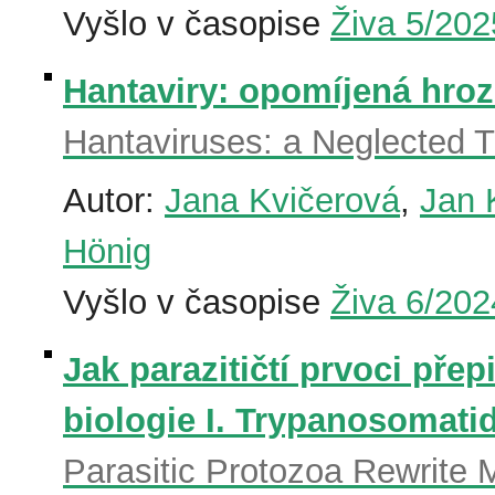
Vyšlo v časopise
Živa 5/202
Hantaviry: opomíjená hrozb
Hantaviruses: a Neglected T
Autor:
Jana Kvičerová
,
Jan 
Hönig
Vyšlo v časopise
Živa 6/202
Jak parazitičtí prvoci pře
biologie I. Trypanosomatid
Parasitic Protozoa Rewrite 