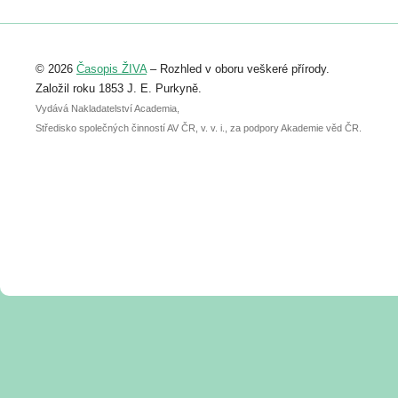
Registrovat se můžete do 6. září.
Upozorňujeme, že termín pro odeslání
© 2026
Časopis ŽIVA
– Rozhled v oboru veškeré přírody.
abstraktu přihlášené přednášky nebo
posteru je už 30. června.
Založil roku 1853 J. E. Purkyně.
Vydává Nakladatelství Academia,
Středisko společných činností AV ČR, v. v. i., za podpory Akademie věd ČR.