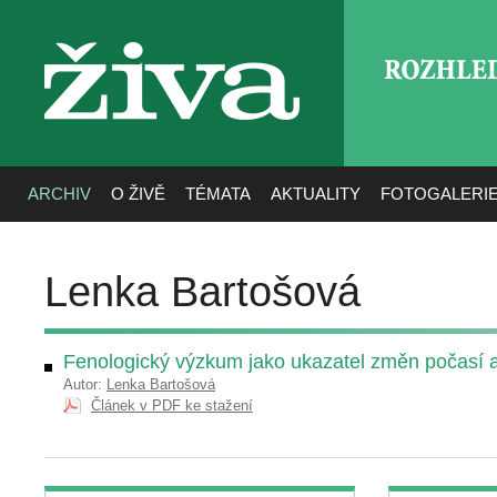
ROZHLE
živa
ARCHIV
O ŽIVĚ
TÉMATA
AKTUALITY
FOTOGALERI
Lenka Bartošová
Fenologický výzkum jako ukazatel změn počasí 
Autor:
Lenka Bartošová
Článek v PDF ke stažení