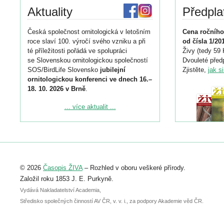
Aktuality
Předpla
Česká společnost ornitologická v letošním
Cena ročního
roce slaví 100. výročí svého vzniku a při
od čísla 1/20
té příležitosti pořádá ve spolupráci
Živy (tedy 59 
se Slovenskou ornitologickou společností
Dvouleté předp
SOS/BirdLife Slovensko
jubilejní
Zjistěte,
jak s
ornitologickou konferenci ve dnech 16.–
18. 10. 2026 v Brně
.
Podrobnější informace ke konferenci
... více aktualit ...
naleznete zde:
https://www.birdlife.cz/konference-2026/
Registrovat se můžete do 6. září.
Upozorňujeme, že termín pro odeslání
© 2026
Časopis ŽIVA
– Rozhled v oboru veškeré přírody.
abstraktu přihlášené přednášky nebo
posteru je už 30. června.
Založil roku 1853 J. E. Purkyně.
Vydává Nakladatelství Academia,
Středisko společných činností AV ČR, v. v. i., za podpory Akademie věd ČR.