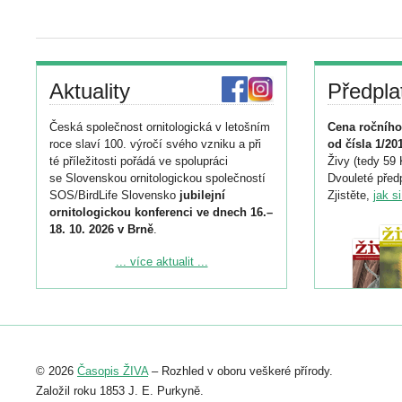
Aktuality
Předpla
Česká společnost ornitologická v letošním
Cena ročního
roce slaví 100. výročí svého vzniku a při
od čísla 1/20
té příležitosti pořádá ve spolupráci
Živy (tedy 59 
se Slovenskou ornitologickou společností
Dvouleté předp
SOS/BirdLife Slovensko
jubilejní
Zjistěte,
jak s
ornitologickou konferenci ve dnech 16.–
18. 10. 2026 v Brně
.
Podrobnější informace ke konferenci
... více aktualit ...
naleznete zde:
https://www.birdlife.cz/konference-2026/
Registrovat se můžete do 6. září.
Upozorňujeme, že termín pro odeslání
© 2026
Časopis ŽIVA
– Rozhled v oboru veškeré přírody.
abstraktu přihlášené přednášky nebo
posteru je už 30. června.
Založil roku 1853 J. E. Purkyně.