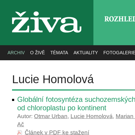
ROZHLE
živa
ARCHIV
O ŽIVĚ
TÉMATA
AKTUALITY
FOTOGALERI
Lucie Homolová
Globální fotosyntéza suchozemskýc
od chloroplastu po kontinent
Autor:
Otmar Urban
,
Lucie Homolová
,
Marian
Ač
Článek v PDF ke stažení