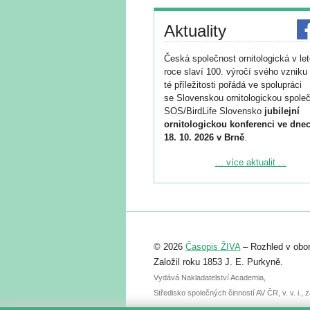
Aktuality
Česká společnost ornitologická v le
roce slaví 100. výročí svého vzniku 
té příležitosti pořádá ve spolupráci
se Slovenskou ornitologickou společ
SOS/BirdLife Slovensko
jubilejní
ornitologickou konferenci ve dnec
18. 10. 2026 v Brně
.
Podrobnější informace ke konferenc
... více aktualit ...
naleznete zde:
https://www.birdlife.cz/konference-2
Registrovat se můžete do 6. září.
Upozorňujeme, že termín pro odeslá
© 2026
Časopis ŽIVA
– Rozhled v obor
abstraktu přihlášené přednášky neb
posteru je už 30. června.
Založil roku 1853 J. E. Purkyně.
Vydává Nakladatelství Academia,
Středisko společných činností AV ČR, v. v. i.