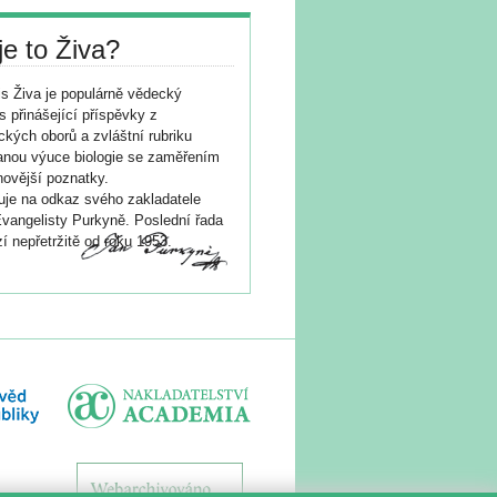
je to Živa?
s Živa je populárně vědecký
s přinášející příspěvky z
ických oborů a zvláštní rubriku
nou výuce biologie se zaměřením
novější poznatky.
je na odkaz svého zakladatele
vangelisty Purkyně. Poslední řada
í nepřetržitě od roku 1953.