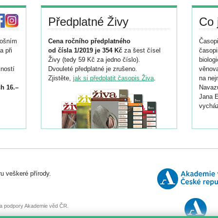
Předplatné Živy
Co 
tošním
Cena ročního předplatného
Časopi
a při
od čísla 1/2019 je 354 Kč
za šest čísel
časopi
Živy (tedy 59 Kč za jedno číslo).
biolog
ností
Dvouleté předplatné je zrušeno.
věnova
Zjistěte,
jak si předplatit časopis Živa
.
na nej
h 16.–
Navazu
Jana E
vycház
i
026/
ní
u veškeré přírody.
o
, za podpory Akademie věd ČR.