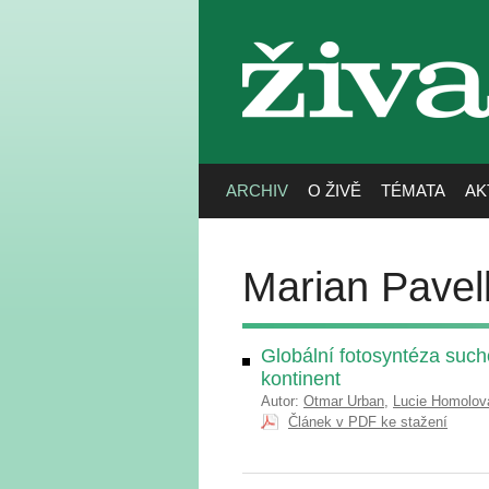
živa
ARCHIV
O ŽIVĚ
TÉMATA
AK
Marian Pavel
Globální fotosyntéza suc
kontinent
Autor:
Otmar Urban
,
Lucie Homolov
Článek v PDF ke stažení