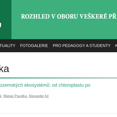
ROZHLED V OBORU VEŠ
TUALITY
FOTOGALERIE
PRO PEDAGOGY A STUDENTY
ka
hozemských ekosystémů: od chloroplastu po
á
,
Marian Pavelka
,
Alexander Ač