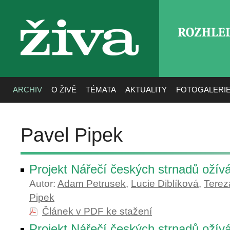
ROZHLE
živa
ARCHIV
O ŽIVĚ
TÉMATA
AKTUALITY
FOTOGALERI
Pavel Pipek
Projekt Nářečí českých strnadů ožív
Autor:
Adam Petrusek
,
Lucie Diblíková
,
Terez
Pipek
Článek v PDF ke stažení
Projekt Nářečí českých strnadů ožív