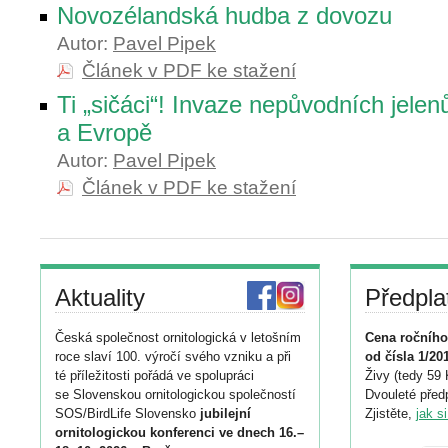
Novozélandská hudba z dovozu
Autor:
Pavel Pipek
Článek v PDF ke stažení
Ti „sičáci“! Invaze nepůvodních jele
a Evropě
Autor:
Pavel Pipek
Článek v PDF ke stažení
Aktuality
Předpla
Česká společnost ornitologická v letošním
Cena ročního
roce slaví 100. výročí svého vzniku a při
od čísla 1/20
té příležitosti pořádá ve spolupráci
Živy (tedy 59 
se Slovenskou ornitologickou společností
Dvouleté předp
SOS/BirdLife Slovensko
jubilejní
Zjistěte,
jak s
ornitologickou konferenci ve dnech 16.–