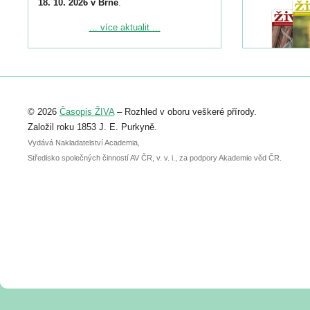
18. 10. 2026 v Brně
.
Podrobnější informace ke konferenci
... více aktualit ...
naleznete zde:
https://www.birdlife.cz/konference-2026/
Registrovat se můžete do 6. září.
Upozorňujeme, že termín pro odeslání
© 2026
Časopis ŽIVA
– Rozhled v oboru veškeré přírody.
abstraktu přihlášené přednášky nebo
posteru je už 30. června.
Založil roku 1853 J. E. Purkyně.
Vydává Nakladatelství Academia,
Středisko společných činností AV ČR, v. v. i., za podpory Akademie věd ČR.