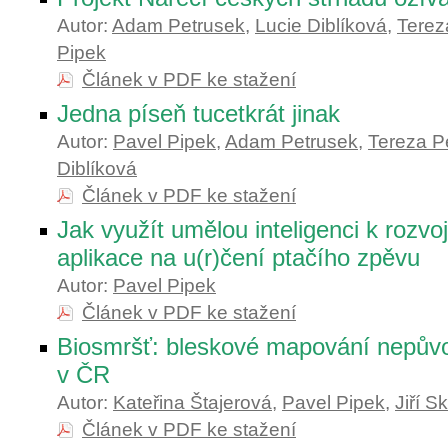
Autor:
Adam Petrusek
,
Lucie Diblíková
,
Terez
Pipek
Článek v PDF ke stažení
Jedna píseň tucetkrát jinak
Autor:
Pavel Pipek
,
Adam Petrusek
,
Tereza P
Diblíková
Článek v PDF ke stažení
Jak využít umělou inteligenci k rozvoji
aplikace na u(r)čení ptačího zpěvu
Autor:
Pavel Pipek
Článek v PDF ke stažení
Biosmršť: bleskové mapování nepův
v ČR
Autor:
Kateřina Štajerová
,
Pavel Pipek
,
Jiří S
Článek v PDF ke stažení