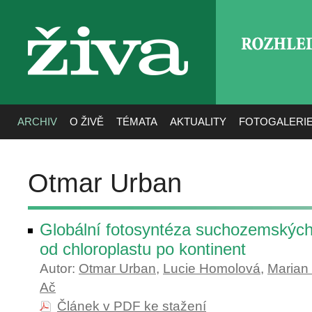
ROZHLE
živa
ARCHIV
O ŽIVĚ
TÉMATA
AKTUALITY
FOTOGALERI
Otmar Urban
Globální fotosyntéza suchozemskýc
od chloroplastu po kontinent
Autor:
Otmar Urban
,
Lucie Homolová
,
Marian
Ač
Článek v PDF ke stažení