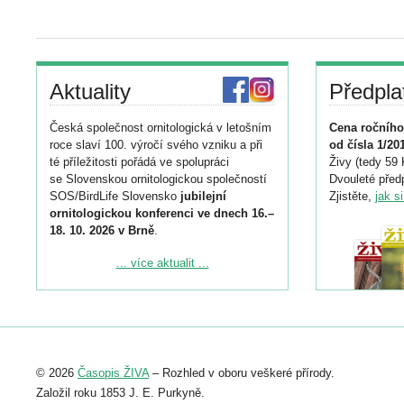
Aktuality
Předpla
Česká společnost ornitologická v letošním
Cena ročního
roce slaví 100. výročí svého vzniku a při
od čísla 1/20
té příležitosti pořádá ve spolupráci
Živy (tedy 59 
se Slovenskou ornitologickou společností
Dvouleté předp
SOS/BirdLife Slovensko
jubilejní
Zjistěte,
jak s
ornitologickou konferenci ve dnech 16.–
18. 10. 2026 v Brně
.
Podrobnější informace ke konferenci
... více aktualit ...
naleznete zde:
https://www.birdlife.cz/konference-2026/
Registrovat se můžete do 6. září.
Upozorňujeme, že termín pro odeslání
© 2026
Časopis ŽIVA
– Rozhled v oboru veškeré přírody.
abstraktu přihlášené přednášky nebo
posteru je už 30. června.
Založil roku 1853 J. E. Purkyně.