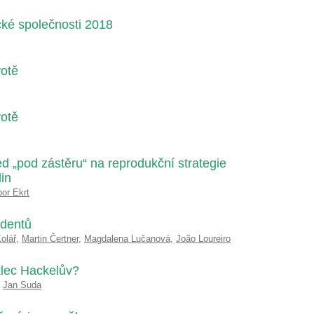
ké společnosti 2018
votě
votě
 „pod zástěru“ na reprodukční strategie
in
bor Ekrt
udentů
Kolář
,
Martin Čertner
,
Magdalena Lučanová
,
João Loureiro
iklec Hackelův?
,
Jan Suda