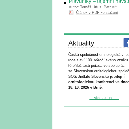
Plavuníky – tajemní návšt
Autor:
Tomáš Urfus
,
Petr Vít
Článek v PDF ke stažení
Aktuality
Česká společnost ornitologická v le
roce slaví 100. výročí svého vzniku 
té příležitosti pořádá ve spolupráci
se Slovenskou ornitologickou společ
SOS/BirdLife Slovensko
jubilejní
ornitologickou konferenci ve dnec
18. 10. 2026 v Brně
.
Podrobnější informace ke konferenc
... více aktualit ...
naleznete zde:
https://www.birdlife.cz/konference-2
Registrovat se můžete do 6. září.
Upozorňujeme, že termín pro odeslá