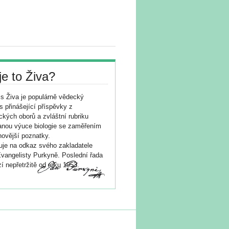
je to Živa?
s Živa je populárně vědecký
s přinášející příspěvky z
ických oborů a zvláštní rubriku
nou výuce biologie se zaměřením
novější poznatky.
je na odkaz svého zakladatele
vangelisty Purkyně. Poslední řada
í nepřetržitě od roku 1953.