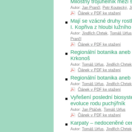
Milostný trojúhelník mezi 
Autor:
Jan Prančl
,
Petr Koutecký
,
J
Článek v PDF ke stažení
Mají se vzácné druhy rostl
I. Kopřiva z hloubi lužního
Autor:
Jindřich Chrtek
,
Tomáš Urfus
Prančl
Článek v PDF ke stažení
Regionální botanika aneb
Krkonoš
Autor:
Tomáš Urfus
,
Jindřich Chrtek
Článek v PDF ke stažení
Regionální botanika aneb 
Autor:
Tomáš Urfus
,
Jindřich Chrtek
Článek v PDF ke stažení
Vyřešení poslední biosys
evoluce rodu puchýřník
Autor:
Jan Ptáček
,
Tomáš Urfus
Článek v PDF ke stažení
Karpaty – nedoceněné cent
Autor:
Tomáš Urfus
,
Jindřich Chrtek