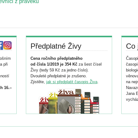
ěvníci z pravěku
Předplatné Živy
Co 
tošním
Cena ročního předplatného
Časopi
a při
od čísla 1/2019 je 354 Kč
za šest čísel
časopi
Živy (tedy 59 Kč za jedno číslo).
biolog
ností
Dvouleté předplatné je zrušeno.
věnova
Zjistěte,
jak si předplatit časopis Živa
.
na nej
h 16.–
Navazu
Jana E
vycház
i
026/
ní