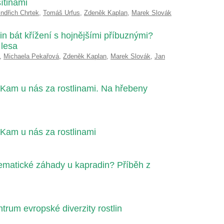
sítinami
indřich Chrtek
,
Tomáš Urfus
,
Zdeněk Kaplan
,
Marek Slovák
in bát křížení s hojnějšími příbuznými?
 lesa
,
Michaela Pekařová
,
Zdeněk Kaplan
,
Marek Slovák
,
Jan
 Kam u nás za rostlinami. Na hřebeny
Kam u nás za rostlinami
tematické záhady u kapradin? Příběh z
rum evropské diverzity rostlin