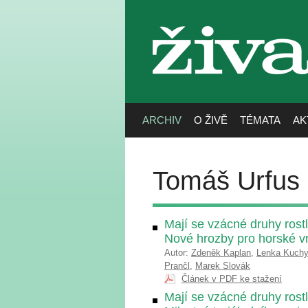
živa
ARCHIV
O ŽIVĚ
TÉMATA
AK
Tomáš Urfus
Mají se vzácné druhy rostli
Nové hrozby pro horské v
Autor:
Zdeněk Kaplan
,
Lenka Kuch
Prančl
,
Marek Slovák
Článek v PDF ke stažení
Mají se vzácné druhy rostl