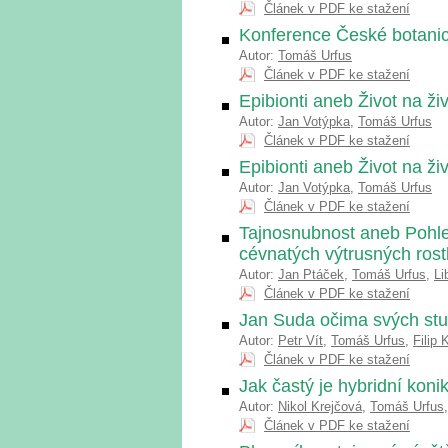
Článek v PDF ke stažení
Konference České botanic
Autor:
Tomáš Urfus
Článek v PDF ke stažení
Epibionti aneb Život na ži
Autor:
Jan Votýpka
,
Tomáš Urfus
Článek v PDF ke stažení
Epibionti aneb Život na ži
Autor:
Jan Votýpka
,
Tomáš Urfus
Článek v PDF ke stažení
Tajnosnubnost aneb Pohled
cévnatých výtrusných rostl
Autor:
Jan Ptáček
,
Tomáš Urfus
,
Li
Článek v PDF ke stažení
Jan Suda očima svých st
Autor:
Petr Vít
,
Tomáš Urfus
,
Filip 
Článek v PDF ke stažení
Jak častý je hybridní kon
Autor:
Nikol Krejčová
,
Tomáš Urfus
Článek v PDF ke stažení