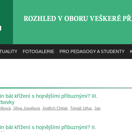
ROZHLED V OBORU VEŠ
TUALITY
FOTOGALERIE
PRO PEDAGOGY A STUDENTY
n bát křížení s hojnějšími příbuznými? III.
rbovky
yňková
,
Jiřina Josefiová
,
Jindřich Chrtek
,
Tomáš Urfus
,
Jan
in bát křížení s hojnějšími příbuznými? II.