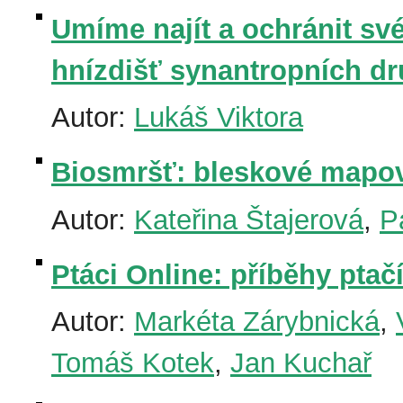
Umíme najít a ochránit sv
hnízdišť synantropních d
Autor:
Lukáš Viktora
Biosmršť: bleskové mapo
Autor:
Kateřina Štajerová
,
P
Ptáci Online: příběhy pta
Autor:
Markéta Zárybnická
,
Tomáš Kotek
,
Jan Kuchař