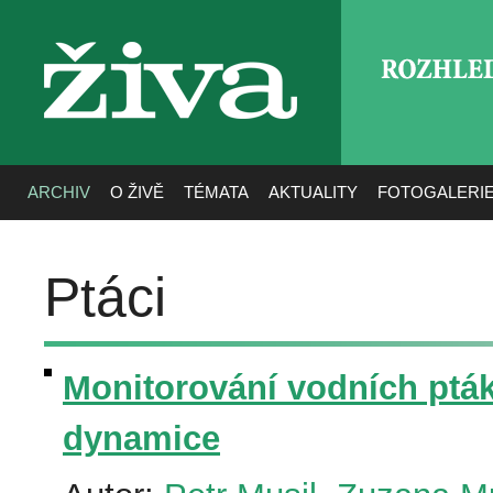
ROZHLE
živa
ARCHIV
O ŽIVĚ
TÉMATA
AKTUALITY
FOTOGALERI
Ptáci
Monitorování vodních pták
dynamice