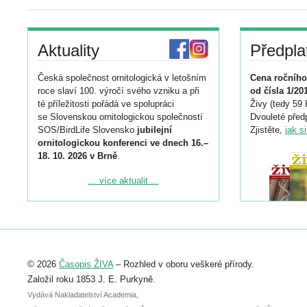
Aktuality
Předpla
Česká společnost ornitologická v letošním
Cena ročního
roce slaví 100. výročí svého vzniku a při
od čísla 1/20
té příležitosti pořádá ve spolupráci
Živy (tedy 59 
se Slovenskou ornitologickou společností
Dvouleté předp
SOS/BirdLife Slovensko
jubilejní
Zjistěte,
jak s
ornitologickou konferenci ve dnech 16.–
18. 10. 2026 v Brně
.
Podrobnější informace ke konferenci
... více aktualit ...
naleznete zde:
https://www.birdlife.cz/konference-2026/
Registrovat se můžete do 6. září.
Upozorňujeme, že termín pro odeslání
© 2026
Časopis ŽIVA
– Rozhled v oboru veškeré přírody.
abstraktu přihlášené přednášky nebo
posteru je už 30. června.
Založil roku 1853 J. E. Purkyně.
Vydává Nakladatelství Academia,