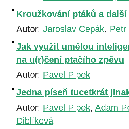
Kroužkování ptáků a další
Autor:
Jaroslav Cepák
,
Petr
Jak využít umělou inteligen
na u(r)čení ptačího zpěvu
Autor:
Pavel Pipek
Jedna píseň tucetkrát jina
Autor:
Pavel Pipek
,
Adam Pe
Diblíková