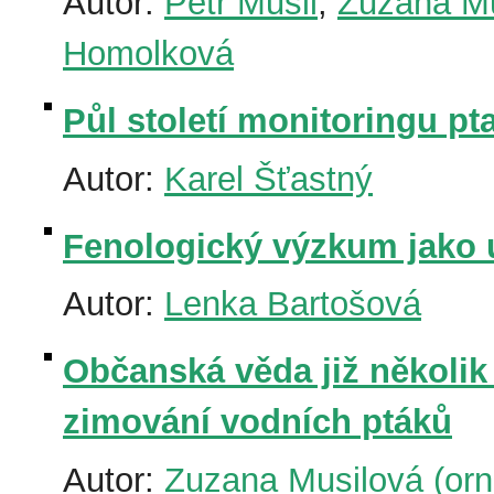
Autor:
Petr Musil
,
Zuzana Mus
Homolková
Půl století monitoringu pt
Autor:
Karel Šťastný
Fenologický výzkum jako 
Autor:
Lenka Bartošová
Občanská věda již několik
zimování vodních ptáků
Autor:
Zuzana Musilová (orni