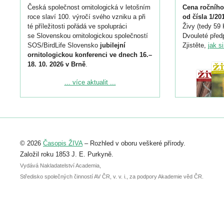
Česká společnost ornitologická v letošním
Cena ročního
roce slaví 100. výročí svého vzniku a při
od čísla 1/20
té příležitosti pořádá ve spolupráci
Živy (tedy 59 
se Slovenskou ornitologickou společností
Dvouleté předp
SOS/BirdLife Slovensko
jubilejní
Zjistěte,
jak s
ornitologickou konferenci ve dnech 16.–
18. 10. 2026 v Brně
.
Podrobnější informace ke konferenci
... více aktualit ...
naleznete zde:
https://www.birdlife.cz/konference-2026/
Registrovat se můžete do 6. září.
Upozorňujeme, že termín pro odeslání
© 2026
Časopis ŽIVA
– Rozhled v oboru veškeré přírody.
abstraktu přihlášené přednášky nebo
posteru je už 30. června.
Založil roku 1853 J. E. Purkyně.
Vydává Nakladatelství Academia,
Středisko společných činností AV ČR, v. v. i., za podpory Akademie věd ČR.