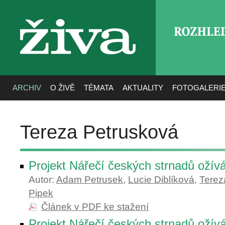
ROZHLE
živa
ARCHIV
O ŽIVĚ
TÉMATA
AKTUALITY
FOTOGALERI
Tereza Petrusková
Projekt Nářečí českých strnadů ožív
Autor:
Adam Petrusek
,
Lucie Diblíková
,
Terez
Pipek
Článek v PDF ke stažení
Projekt Nářečí českých strnadů ožív