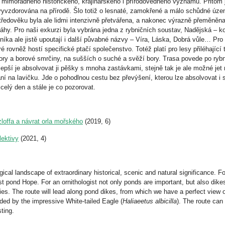
mimořádného historického, krajinářského i přírodovědného významu. Přitom jd
yvzdorována na přírodě. Šlo totiž o lesna­té, zamokřené a málo schůdné úze
ředověku byla ale lidmi intenzivně přetvářena, a nakonec výrazně přeměněna
váhy. Pro naši exkurzi byla vybrána jedna z rybničních soustav, Nadějská – ko
ka ale jistě upoutají i další půvabné názvy – Víra, Láska, Dobrá vůle… Pro o
eré rovněž hostí specifické ptačí společenstvo. Totéž platí pro lesy přiléhají
ory a borové smrčiny, na sušších o suché a svěží bory. Trasa povede po ryb
lepší je absolvovat ji pěšky s mnoha zastávkami, stejně tak je ale možné jet
í na lavičku. Jde o pohodlnou cestu bez převýšení, kterou lze absolvovat i s
celý den a stále je co pozorovat.
loffa a návrat orla mořského
(2019, 6)
lektivy
(2021, 4)
ical landscape of extraordinary historical, scenic and natural significance. 
st pond Hope. For an ornithologist not only ponds are important, but also dike
es. The route will lead along pond dikes, from which we have a perfect view o
aded by the impressive White-tailed Eagle (
Haliaeetus albicilla
). The route can
ting.