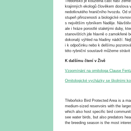
Třeboňsko je kouzelná část naší země 
krajinných ekologů člověkem doslova v
nedotknutého hraničního hvozdu. Od st
stupeň přirozenosti a biologické rovno
s největším rybníkem Naděje. Návštěvní
ale i hráze porostlé staletými duby, kt
stanovištích jde hlavně o zamokřené b
dokonalý výhled na hladiny nádrží. Nej
i k odpočinku nebo k delšímu pozorován
této rybniční soustavě můžeme strávit 
K dalšímu čtení v Živě
Vzpomínání na ornitologa Clause Fentz
Ornitologické vycházky se školními ko
Třeboňsko Bird Protected Area is a mag
medium-sized reservoirs with the large
which also host specific bird communiti
see water birds, but also preda­tors he
the breeding season is the most interes