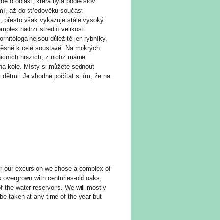
e o oblast, která byla podle slov
mí, až do středověku součást
, přesto však vykazuje stále vysoký
mplex nádrží střední velikosti
rnitologa nejsou důležité jen rybníky,
cí těsně k celé soustavě. Na mokrých
ničních hrázích, z nichž máme
 na kole. Místy si můžete sednout
 dětmi. Je vhodné počítat s tím, že na
For our excursion we chose a complex of
s overgrown with centuries-old oaks,
f the water reservoirs. We will mostly
 be taken at any time of the year but