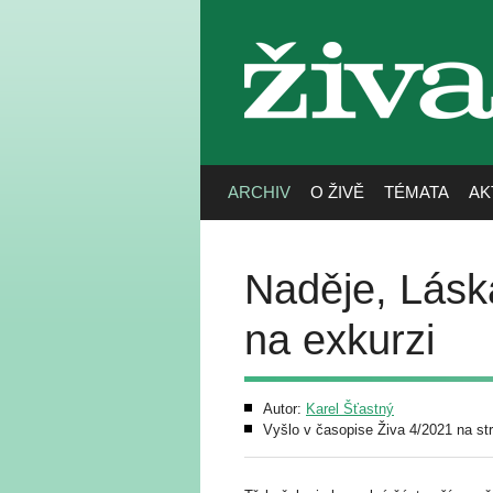
živa
ARCHIV
O ŽIVĚ
TÉMATA
AK
Naděje, Lásk
na exkurzi
Autor:
Karel Šťastný
Vyšlo v časopise Živa 4/2021 na st