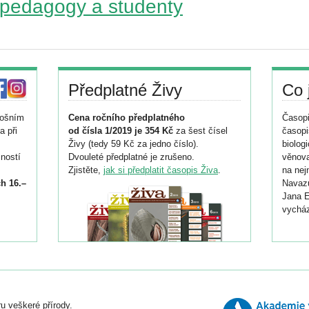
 pedagogy a studenty
Předplatné Živy
Co 
tošním
Cena ročního předplatného
Časopi
a při
od čísla 1/2019 je 354 Kč
za šest čísel
časopi
Živy (tedy 59 Kč za jedno číslo).
biolog
ností
Dvouleté předplatné je zrušeno.
věnova
Zjistěte,
jak si předplatit časopis Živa
.
na nej
h 16.–
Navazu
Jana E
vycház
i
026/
ní
u veškeré přírody.
o