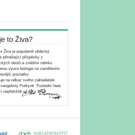
je to Živa?
s Živa je populárně vědecký
s přinášející příspěvky z
ických oborů a zvláštní rubriku
nou výuce biologie se zaměřením
novější poznatky.
je na odkaz svého zakladatele
vangelisty Purkyně. Poslední řada
í nepřetržitě od roku 1953.