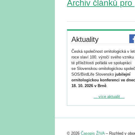
Archiv článků pro
Aktuality
Česká společnost ornitologická v le
roce slaví 100. výročí svého vzniku 
té příležitosti pořádá ve spolupráci
se Slovenskou ornitologickou společ
SOS/BirdLife Slovensko
jubilejní
ornitologickou konferenci ve dnec
18. 10. 2026 v Brně
.
Podrobnější informace ke konferenc
... více aktualit ...
naleznete zde:
https://www.birdlife.cz/konference-2
Registrovat se můžete do 6. září.
Upozorňujeme, že termín pro odeslá
© 2026
Časopis ŽIVA
– Rozhled v obor
abstraktu přihlášené přednášky neb