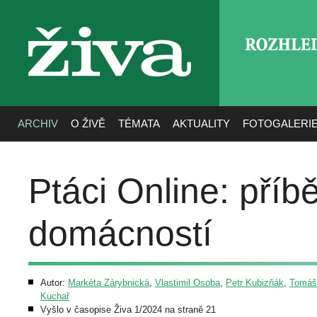
ROZHLE
živa
ARCHIV
O ŽIVĚ
TÉMATA
AKTUALITY
FOTOGALERI
Ptáci Online: příb
domácností
Autor:
Markéta Zárybnická
,
Vlastimil Osoba
,
Petr Kubizňák
,
Tomáš
Kuchař
Vyšlo v časopise Živa 1/2024 na straně 21