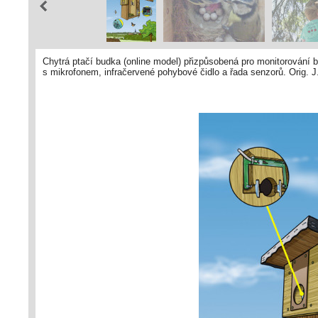
Chytrá ptačí budka (online model) přizpůsobená pro monitorování
s mikrofonem, infračervené pohybové čidlo a řada senzorů. Orig. J