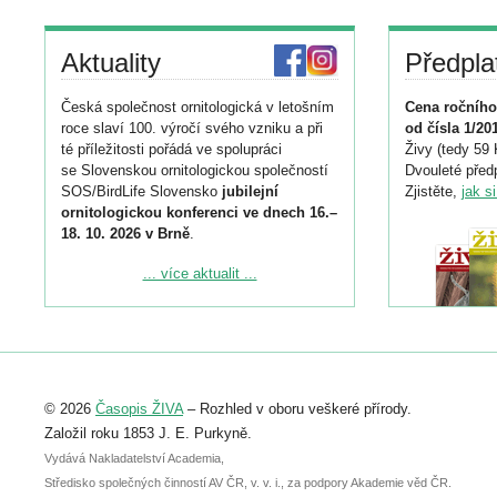
Aktuality
Předpla
Česká společnost ornitologická v letošním
Cena ročního
roce slaví 100. výročí svého vzniku a při
od čísla 1/20
té příležitosti pořádá ve spolupráci
Živy (tedy 59 
se Slovenskou ornitologickou společností
Dvouleté předp
SOS/BirdLife Slovensko
jubilejní
Zjistěte,
jak s
ornitologickou konferenci ve dnech 16.–
18. 10. 2026 v Brně
.
Podrobnější informace ke konferenci
... více aktualit ...
naleznete zde:
https://www.birdlife.cz/konference-2026/
Registrovat se můžete do 6. září.
Upozorňujeme, že termín pro odeslání
© 2026
Časopis ŽIVA
– Rozhled v oboru veškeré přírody.
abstraktu přihlášené přednášky nebo
posteru je už 30. června.
Založil roku 1853 J. E. Purkyně.
Vydává Nakladatelství Academia,
Středisko společných činností AV ČR, v. v. i., za podpory Akademie věd ČR.