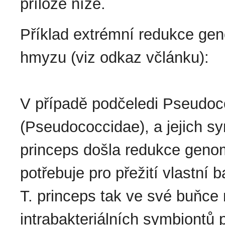
příloze níže.
Příklad extrémní redukce ge
hmyzu (viz odkaz včlánku):
V případě podčeledi Pseudoco
(Pseudococcidae), a jejich s
princeps došla redukce geno
potřebuje pro přežití vlastní
T. princeps tak ve své buňce
intrabakteriálních symbiontů 