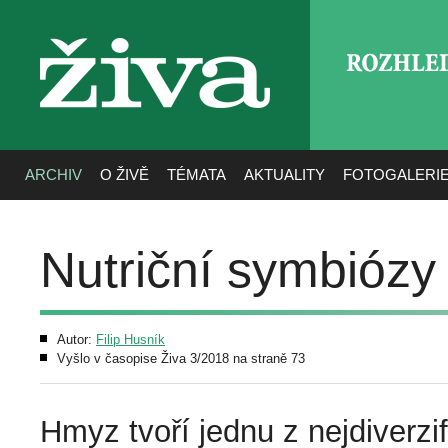
ROZHLE
živa
ARCHIV
O ŽIVĚ
TÉMATA
AKTUALITY
FOTOGALERI
Nutriční symbióz
Autor:
Filip Husník
Vyšlo v časopise Živa 3/2018 na straně 73
Hmyz tvoří jednu z nejdiverzi