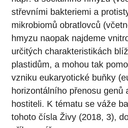
střevními bakteriemi a protist
mikrobiomů obratlovců (včetn
hmyzu naopak najdeme vnitro
určitých charakteristikách bl
plastidům, a mohou tak pomoc
vzniku eukaryotické buňky (e
horizontálního přenosu genů a
hostiteli. K tématu se váže b
tohoto čísla Živy (2018, 3), 