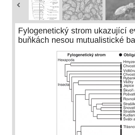
Fylogenetický strom ukazující e
buňkách nesou mutualistické bak
mikrobiom. Otazníky značí, že 
data, takže pravděpodobně buď 
mikrobiom. U vnitrobuněčných s
hostitele. Archiv F. Husníka