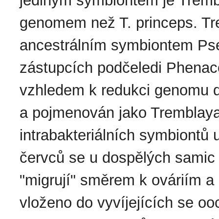
jediným symbiontem je Tremb
genomem než T. princeps. Tr
ancestrálním symbiontem Pse
zástupcích podčeledi Phenac
vzhledem k redukci genomu do
a pojmenován jako Tremblaya
intrabakteriálních symbiontů 
červců se u dospělých samic 
"migrují" směrem k ováriím a
vloženo do vyvíjejících se oo