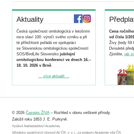
Aktuality
Předpla
Česká společnost ornitologická v letošním
Cena ročního
roce slaví 100. výročí svého vzniku a při
od čísla 1/20
té příležitosti pořádá ve spolupráci
Živy (tedy 59 
se Slovenskou ornitologickou společností
Dvouleté předp
SOS/BirdLife Slovensko
jubilejní
Zjistěte,
jak s
ornitologickou konferenci ve dnech 16.–
18. 10. 2026 v Brně
.
Podrobnější informace ke konferenci
... více aktualit ...
naleznete zde:
https://www.birdlife.cz/konference-2026/
Registrovat se můžete do 6. září.
Upozorňujeme, že termín pro odeslání
© 2026
Časopis ŽIVA
– Rozhled v oboru veškeré přírody.
abstraktu přihlášené přednášky nebo
posteru je už 30. června.
Založil roku 1853 J. E. Purkyně.
Vydává Nakladatelství Academia,
Středisko společných činností AV ČR, v. v. i., za podpory Akademie věd ČR.