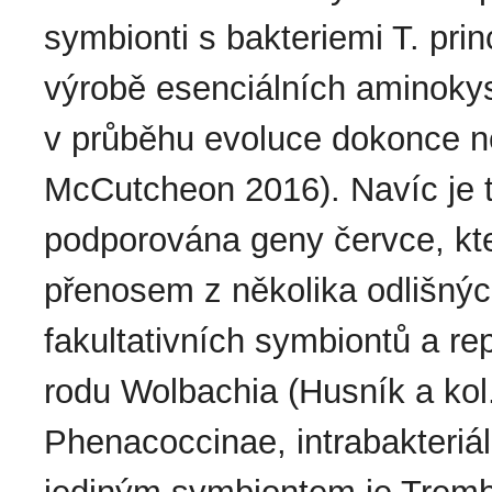
symbionti s bakteriemi T. pri
výrobě esenciálních aminokyse
v průběhu evoluce dokonce ně
McCutcheon 2016). Navíc je 
podporována geny červce, kte
přenosem z několika odlišnýc
fakultativních symbiontů a re
rodu Wolbachia (Husník a kol.
Phenacoccinae, intrabakteriá