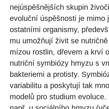
nejúspěšnějších skupin živoč
evoluční úspěšnosti je mimo ji
ostatními organismy, předevš
mu umožňují živit se nutričn
mízou rostlin, dřevem a krví 
nutriční symbiózy hmyzu s 
bakteriemi a protisty. Symbi
variabilitu a poskytují tak m
modelů pro studium evoluce. 
např. u sociálního hmyzu (vče