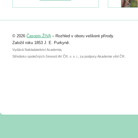
naleznete zde:
https://www.birdlife.cz/konference-2026/
Registrovat se můžete do 6. září.
Upozorňujeme, že termín pro odeslání
© 2026
Časopis ŽIVA
– Rozhled v oboru veškeré přírody.
abstraktu přihlášené přednášky nebo
posteru je už 30. června.
Založil roku 1853 J. E. Purkyně.
Vydává Nakladatelství Academia,
Středisko společných činností AV ČR, v. v. i., za podpory Akademie věd ČR.