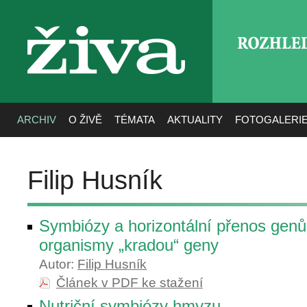
ROZHLE
živa
ARCHIV
O ŽIVĚ
TÉMATA
AKTUALITY
FOTOGALERI
Filip Husník
Symbiózy a horizontální přenos genů
organismy „kradou“ geny
Autor:
Filip Husník
Článek v PDF ke stažení
Nutriční symbiózy hmyzu