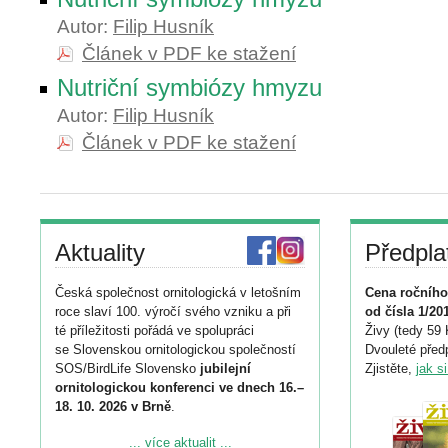
Autor:
Filip Husník
Článek v PDF ke stažení
Nutriční symbiózy hmyzu
Autor:
Filip Husník
Článek v PDF ke stažení
Aktuality
Předpla
Česká společnost ornitologická v letošním
Cena ročního
roce slaví 100. výročí svého vzniku a při
od čísla 1/20
té příležitosti pořádá ve spolupráci
Živy (tedy 59 
se Slovenskou ornitologickou společností
Dvouleté předp
SOS/BirdLife Slovensko
jubilejní
Zjistěte,
jak s
ornitologickou konferenci ve dnech 16.–
18. 10. 2026 v Brně
.
Podrobnější informace ke konferenci
... více aktualit ...