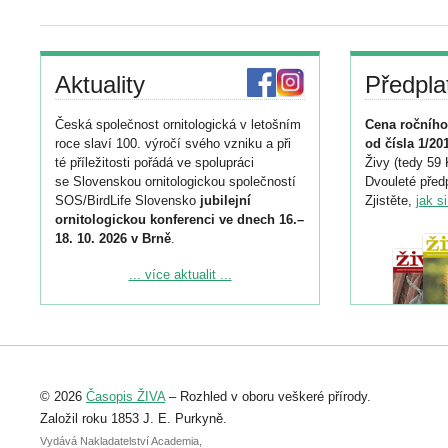
Aktuality
Předpla
Česká společnost ornitologická v letošním
Cena ročního
roce slaví 100. výročí svého vzniku a při
od čísla 1/20
té příležitosti pořádá ve spolupráci
Živy (tedy 59 
se Slovenskou ornitologickou společností
Dvouleté předp
SOS/BirdLife Slovensko
jubilejní
Zjistěte,
jak s
ornitologickou konferenci ve dnech 16.–
18. 10. 2026 v Brně
.
Podrobnější informace ke konferenci
... více aktualit ...
naleznete zde:
https://www.birdlife.cz/konference-2026/
Registrovat se můžete do 6. září.
Upozorňujeme, že termín pro odeslání
© 2026
Časopis ŽIVA
– Rozhled v oboru veškeré přírody.
abstraktu přihlášené přednášky nebo
posteru je už 30. června.
Založil roku 1853 J. E. Purkyně.
Vydává Nakladatelství Academia,