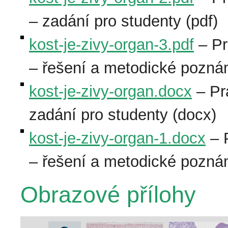
– zadání pro studenty (pdf)
kost-je-zivy-organ-3.pdf
– Pra
– řešení a metodické pozna
kost-je-zivy-organ.docx
– Pra
zadání pro studenty (docx)
kost-je-zivy-organ-1.docx
– P
– řešení a metodické pozn
Obrazové přílohy