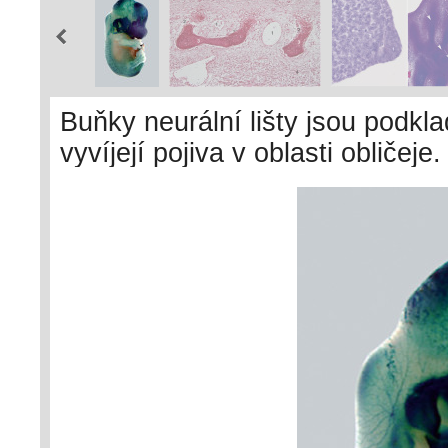
Buňky neurální lišty jsou podk
vyvíjejí pojiva v oblasti obliče
R26R – buňky neurální lišty exp
kóduje beta-galaktosidázu, její
barvou. Preparát poskytla E. Dr