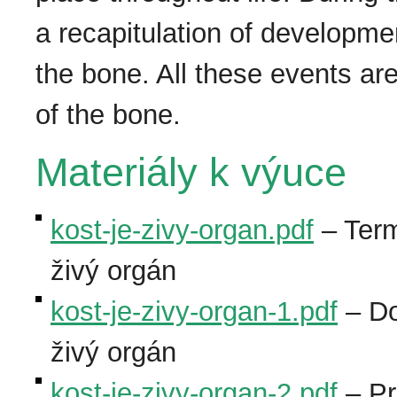
a recapitulation of developm
the bone. All these events are
of the bone.
Materiály k výuce
kost-je-zivy-organ.pdf
– Term
živý orgán
kost-je-zivy-organ-1.pdf
– Do
živý orgán
kost-je-zivy-organ-2.pdf
– Pra