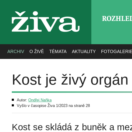
ROZHLE
živa
ARCHIV
O ŽIVĚ
TÉMATA
AKTUALITY
FOTOGALERI
Kost je živý orgán
Autor:
Ondřej Naňka
Vyšlo v časopise Živa 1/2023 na straně 28
Kost se skládá z buněk a m