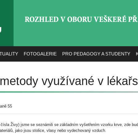
ROZHLED V OBORU VEŠ
TUALITY
FOTOGALERIE
PRO PEDAGOGY A STUDENTY
metody využívané v lékařst
raně 55
o čísla Živy) jsme se seznámili se základním vyšetřením vzorku krve, zde b
teriálů, jako jsou stolice, vlasy nebo vydechovaný vzduch.