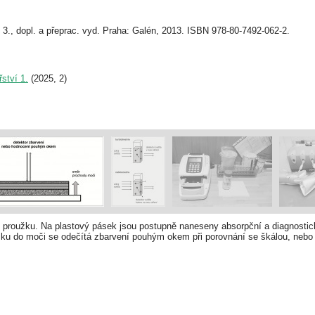
. 3., dopl. a přeprac. vyd. Praha: Galén, 2013. ISBN 978-80-7492-062-2.
ství 1.
(2025, 2)
proužku. Na plastový pásek jsou postupně naneseny absorpční a diagnostick
u do moči se odečítá zbarvení pouhým okem při porovnání se škálou, nebo p