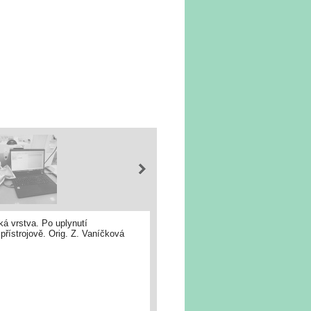
á vrstva. Po uplynutí
řístrojově. Orig. Z. Vaníčková