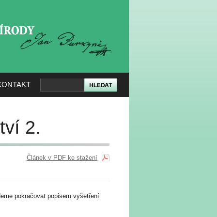
KERÉ PŘÍRODY
KONTAKT
ví 2.
Článek v PDF ke stažení
udeme pokračovat popisem vyšetření