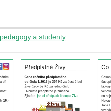
 pedagogy a studenty
Předplatné Živy
Co 
tošním
Cena ročního předplatného
Časopi
a při
od čísla 1/2019 je 354 Kč
za šest čísel
časopi
Živy (tedy 59 Kč za jedno číslo).
biolog
ností
Dvouleté předplatné je zrušeno.
věnova
Zjistěte,
jak si předplatit časopis Živa
.
na nej
h 16.–
Navazu
Jana E
vycház