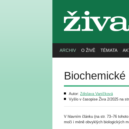
živa
ARCHIV
O ŽIVĚ
TÉMATA
AK
Biochemické 
Autor:
Zdislava Vaníčková
Vyšlo v časopise Živa 2/2025 na st
V hlavním článku (na str. 73–76 tohot
moči i méně obvyklých biologických ma