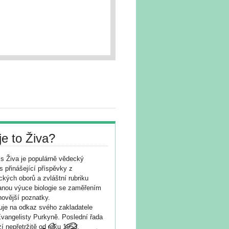
je to Živa?
s Živa je populárně vědecký
s přinášející příspěvky z
ických oborů a zvláštní rubriku
nou výuce biologie se zaměřením
novější poznatky.
je na odkaz svého zakladatele
vangelisty Purkyně. Poslední řada
í nepřetržitě od roku 1953.