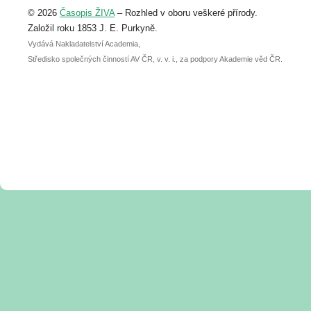
Upozorňujeme, že termín pro odeslání
© 2026
Časopis ŽIVA
– Rozhled v oboru veškeré přírody.
abstraktu přihlášené přednášky nebo
posteru je už 30. června.
Založil roku 1853 J. E. Purkyně.
Vydává Nakladatelství Academia,
Středisko společných činností AV ČR, v. v. i., za podpory Akademie věd ČR.