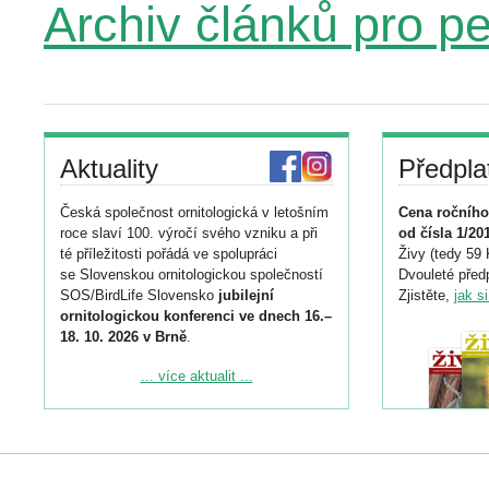
Archiv článků pro p
Aktuality
Předpla
Česká společnost ornitologická v letošním
Cena ročního
roce slaví 100. výročí svého vzniku a při
od čísla 1/20
té příležitosti pořádá ve spolupráci
Živy (tedy 59 
se Slovenskou ornitologickou společností
Dvouleté předp
SOS/BirdLife Slovensko
jubilejní
Zjistěte,
jak s
ornitologickou konferenci ve dnech 16.–
18. 10. 2026 v Brně
.
Podrobnější informace ke konferenci
... více aktualit ...
naleznete zde:
https://www.birdlife.cz/konference-2026/
Registrovat se můžete do 6. září.