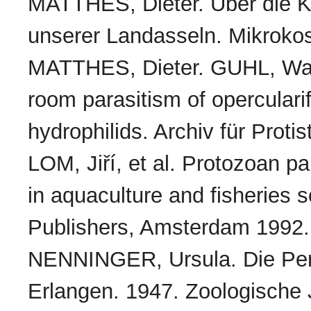
MATTHES, Dieter. Über die K
unserer Landasseln. Mikroko
MATTHES, Dieter. GUHL, Walt
room parasitism of opercularif
hydrophilids. Archiv für Prot
LOM, Jiří, et al. Protozoan pa
in aquaculture and fisheries s
Publishers, Amsterdam 1992.
NENNINGER, Ursula. Die Per
Erlangen. 1947. Zoologische 