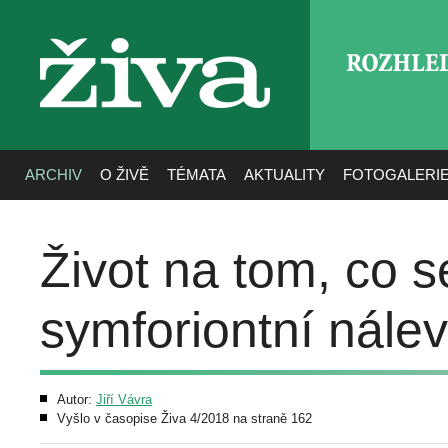
ROZHLE
živa
ARCHIV
O ŽIVĚ
TÉMATA
AKTUALITY
FOTOGALERI
Život na tom, co 
symforiontní nálev
Autor:
Jiří Vávra
Vyšlo v časopise Živa 4/2018 na straně 162