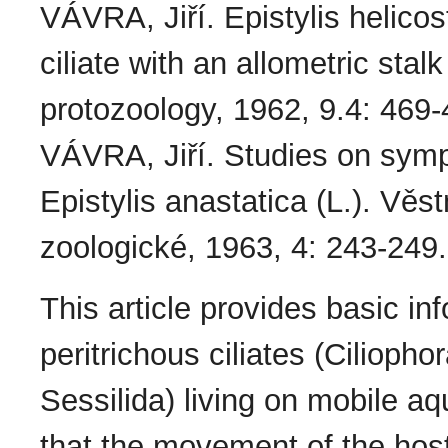
VÁVRA, Jiří. Epistylis helicos
ciliate with an allometric stal
protozoology, 1962, 9.4: 469-
VÁVRA, Jiří. Studies on sympho
Epistylis anastatica (L.). Vě
zoologické, 1963, 4: 243-249.
This article provides basic i
peritrichous cilia­tes (Ciliopho
Sessilida) living on mobile aq
that the movement of the host 