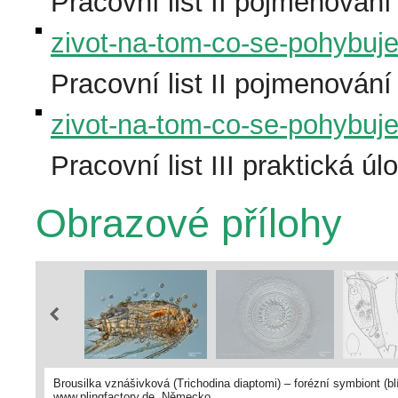
Pracovní list II pojmenování
zivot-na-tom-co-se-pohybuje-
Pracovní list II pojmenování 
zivot-na-tom-co-se-pohybuje-
Pracovní list III praktická úl
Obrazové přílohy
Brousilka vznášivková (Trichodina diaptomi) – forézní symbiont (b
www.plingfactory.de, Německo