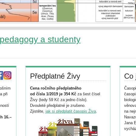
 pedagogy a studenty
Předplatné Živy
Co 
tošním
Cena ročního předplatného
Časopi
a při
od čísla 1/2019 je 354 Kč
za šest čísel
časopi
Živy (tedy 59 Kč za jedno číslo).
biolog
ností
Dvouleté předplatné je zrušeno.
věnova
Zjistěte,
jak si předplatit časopis Živa
.
na nej
h 16.–
Navazu
Jana E
vycház
i