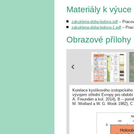
Materiály k výuce
zakuklena-doba-ledova.pdf
– Pracov
zakuklena-doba-ledova-1.pdf
– Praco
Obrazové přílohy
Korelace kyslíkového izotopickéh
vývojem střední Evropy pro období 
A. Freunden a kol. 2014), B – pomě
M. Woillard a W. G. Mook 1982), C 
prachových částic v grónském ledov
a pahorkatin, E – idealizovaný sp