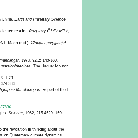
n China.
Earth and Planetary Science
elected results.
Rozpravy ČSAV-MPV
,
NT, Maria (red.).
Glacjał i peryglacjał
handlingar
, 1970, 92.2: 148-180.
Australopithecines
. The Hague: Mouton,
13: 1-29.
: 374-383.
tigraphie Mitteleuropas
. Report of the I.
587836
gies.
Science
, 1982, 215.4529: 159-
 the revolution in thinking about the
iews on Quaternary climate dynamics.