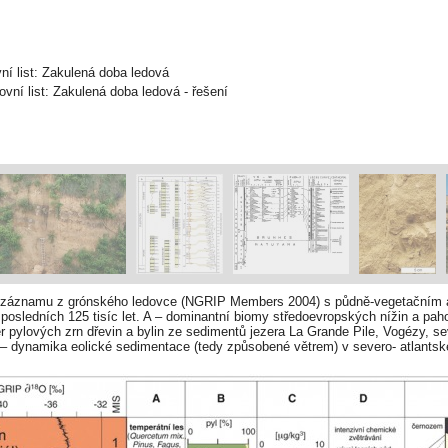
ní list: Zakulená doba ledová
vní list: Zakulená doba ledová - řešení
o záznamu z grónského ledovce (NGRIP Members 2004) s půdně-vegetačním 
posledních 125 tisíc let. A – dominantní biomy středoevropských nížin a paho
r pylových zrn dřevin a bylin ze sedimentů jezera La Grande Pile, Vogézy, s
– dynamika eolické sedimentace (tedy způsobené větrem) v severo- atlantské
ci (Ruth a kol. 2007), D – převažující pedogenetické a erozně-sedimentační
rašový záznam suché sprašové oblasti střední Evropy