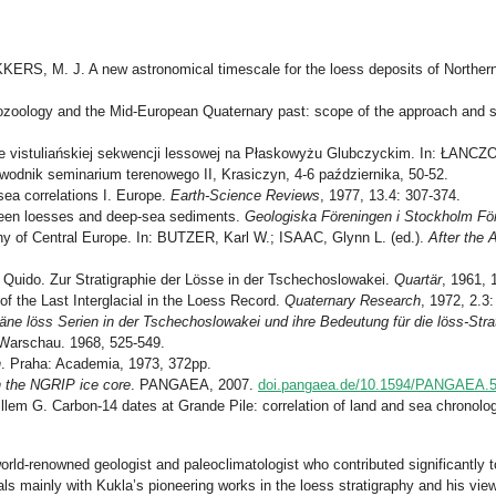
S, M. J. A new astronomical timescale for the loess deposits of Norther
ology and the Mid-European Quaternary past: scope of the approach and s
ne vistuliańskiej sekwencji lessowej na Płaskowyżu Glubczyckim. In: ŁANCZO
ewodnik seminarium terenowego II, Krasiczyn, 4-6 października, 50-52.
ea correlations I. Europe.
Earth-Science Reviews
, 1977, 13.4: 307-374.
ween loesses and deep-sea sediments.
Geologiska Föreningen i Stockholm För
hy of Central Europe. In: BUTZER, Karl W.; ISAAC, Glynn L. (ed.).
After the 
uido. Zur Stratigraphie der Lösse in der Tschechoslowakei.
Quartär
, 1961, 
f the Last Interglacial in the Loess Record.
Quaternary Research
, 1972, 2.3
zäne löss Serien in der Tschechoslowakei und ihre Bedeutung für die löss-Stra
 Warschau. 1968, 525-549.
h
. Praha: Academia, 1973, 372pp.
n the NGRIP ice core
. PANGAEA, 2007.
doi.pangaea.de/10.1594/PANGAEA.
 G. Carbon-14 dates at Grande Pile: correlation of land and sea chronolo
ld-renowned geologist and paleoclimatologist who contributed significantly to
deals mainly with Kukla’s pioneering works in the loess stratigraphy and his v