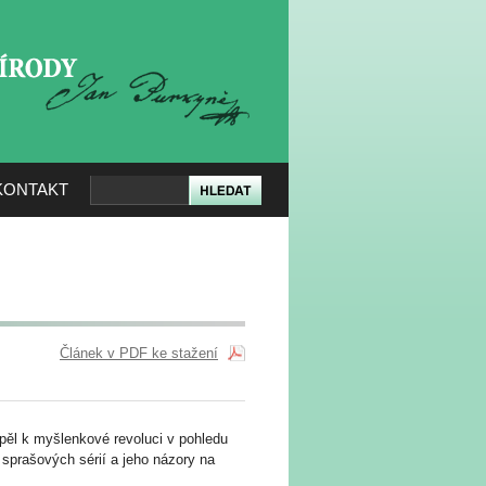
KERÉ PŘÍRODY
KONTAKT
Článek v PDF ke stažení
pěl k myšlenkové revoluci v pohledu
sprašových sérií a jeho názory na