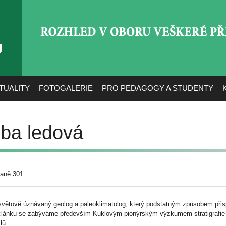
ROZHLED V OBORU VEŠ
TUALITY
FOTOGALERIE
PRO PEDAGOGY A STUDENTY
ba ledová
raně 301
osvětově úznávaný geolog a paleoklimatolog, který podstatným způsobem přis
 článku se zabýváme především Kuklovým pionýrským výzkumem stratigrafie 
lů.