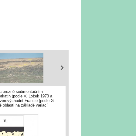
a erozně-sedimentačním
rkatin (podle V. Ložek 1973 a
everovýchodní Francie (podle G.
 oblasti na základě variací
 procesy středoevropských nížin