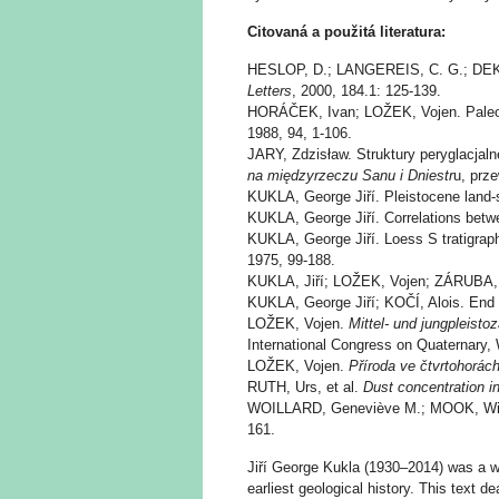
Citovaná a použitá literatura:
HESLOP, D.; LANGEREIS, C. G.; DEKKER
Letters
, 2000, 184.1: 125-139.
HORÁČEK, Ivan; LOŽEK, Vojen. Paleozo
1988, 94, 1-106.
JARY, Zdzisław. Struktury peryglacjal
na międzyrzeczu Sanu i Dniestr
u, prz
KUKLA, George Jiří. Pleistocene land-s
KUKLA, George Jiří. Correlations bet
KUKLA, George Jiří. Loess S tratigrap
1975, 99-188.
KUKLA, Jiří; LOŽEK, Vojen; ZÁRUBA, Q
KUKLA, George Jiří; KOČÍ, Alois. End o
LOŽEK, Vojen.
Mittel- und jungpleisto
International Congress on Quaternary,
LOŽEK, Vojen.
Příroda ve čtvrtohorác
RUTH, Urs, et al.
Dust concentration i
WOILLARD, Geneviève M.; MOOK, Willem
161.
Jiří George Kukla (1930–2014) was a wor
earliest geological history. This text 