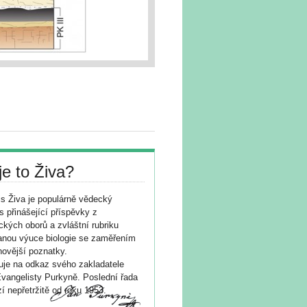
je to Živa?
s Živa je populárně vědecký
s přinášející příspěvky z
ických oborů a zvláštní rubriku
nou výuce biologie se zaměřením
novější poznatky.
je na odkaz svého zakladatele
vangelisty Purkyně. Poslední řada
í nepřetržitě od roku 1953.