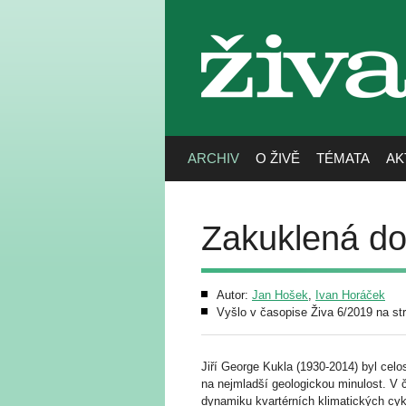
živa
ARCHIV
O ŽIVĚ
TÉMATA
AK
Zakuklená do
Autor:
Jan Hošek
,
Ivan Horáček
Vyšlo v časopise Živa 6/2019 na st
Jiří George Kukla (1930-2014) byl cel
na nejmladší geologickou minulost. V
dynamiku kvartérních klimatických cyk