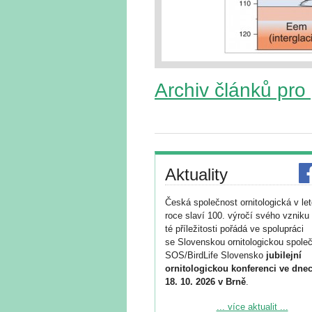
Archiv článků pro
Aktuality
Česká společnost ornitologická v le
roce slaví 100. výročí svého vzniku 
té příležitosti pořádá ve spolupráci
se Slovenskou ornitologickou společ
SOS/BirdLife Slovensko
jubilejní
ornitologickou konferenci ve dnec
18. 10. 2026 v Brně
.
Podrobnější informace ke konferenc
... více aktualit ...