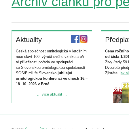
Archiv článků pro p
Aktuality
Předpla
Česká společnost ornitologická v letošním
Cena ročního
roce slaví 100. výročí svého vzniku a při
od čísla 1/20
té příležitosti pořádá ve spolupráci
Živy (tedy 59 
se Slovenskou ornitologickou společností
Dvouleté předp
SOS/BirdLife Slovensko
jubilejní
Zjistěte,
jak s
ornitologickou konferenci ve dnech 16.–
18. 10. 2026 v Brně
.
Podrobnější informace ke konferenci
... více aktualit ...
naleznete zde:
https://www.birdlife.cz/konference-2026/
Registrovat se můžete do 6. září.
Upozorňujeme, že termín pro odeslání