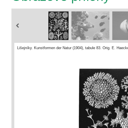
Lišejníky. Kunstformen der Natur (1904), tabule 83. Orig. E. Hae