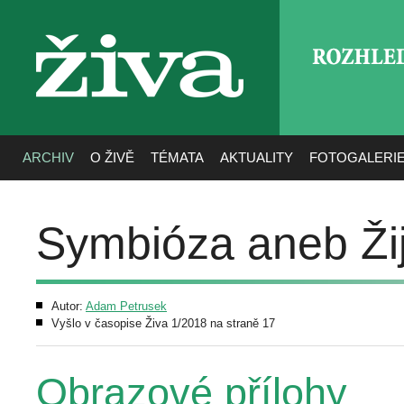
ROZHLE
živa
ARCHIV
O ŽIVĚ
TÉMATA
AKTUALITY
FOTOGALERI
Symbióza aneb Ži
Autor:
Adam Petrusek
Vyšlo v časopise Živa 1/2018 na straně 17
Obrazové přílohy