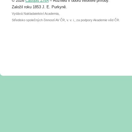
© 2026
Časopis ŽIVA
– Rozhled v oboru veškeré přírody.
abstraktu přihlášené přednášky nebo
posteru je už 30. června.
Založil roku 1853 J. E. Purkyně.
Vydává Nakladatelství Academia,
Středisko společných činností AV ČR, v. v. i., za podpory Akademie věd ČR.