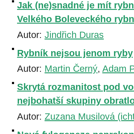
Jak (ne)snadné je mít rybn
Velkého Boleveckého rybní
Autor:
Jindřich Duras
Rybník nejsou jenom ryby
Autor:
Martin Černý
,
Adam P
Skrytá rozmanitost pod vo
nejbohatší skupiny obratl
Autor:
Zuzana Musilová (icht