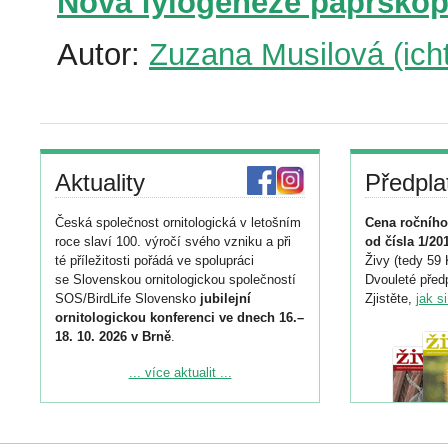
Nová fylogeneze paprskop
Autor:
Zuzana Musilová (icht
Aktuality
Předpla
Česká společnost ornitologická v letošním
Cena ročního
roce slaví 100. výročí svého vzniku a při
od čísla 1/20
té příležitosti pořádá ve spolupráci
Živy (tedy 59 
se Slovenskou ornitologickou společností
Dvouleté předp
SOS/BirdLife Slovensko
jubilejní
Zjistěte,
jak s
ornitologickou konferenci ve dnech 16.–
18. 10. 2026 v Brně
.
Podrobnější informace ke konferenci
... více aktualit ...
naleznete zde:
https://www.birdlife.cz/konference-2026/
Registrovat se můžete do 6. září.