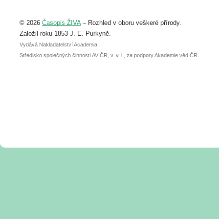
Upozorňujeme, že termín pro odeslání
© 2026
Časopis ŽIVA
– Rozhled v oboru veškeré přírody.
abstraktu přihlášené přednášky nebo
posteru je už 30. června.
Založil roku 1853 J. E. Purkyně.
Vydává Nakladatelství Academia,
Středisko společných činností AV ČR, v. v. i., za podpory Akademie věd ČR.