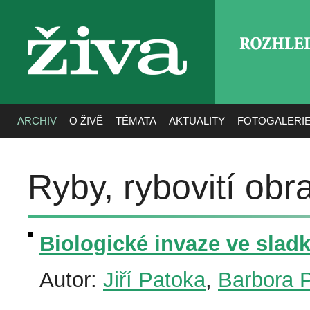
ROZHLE
živa
ARCHIV
O ŽIVĚ
TÉMATA
AKTUALITY
FOTOGALERI
Ryby, rybovití obra
Biologické invaze ve slad
Autor:
Jiří Patoka
,
Barbora 