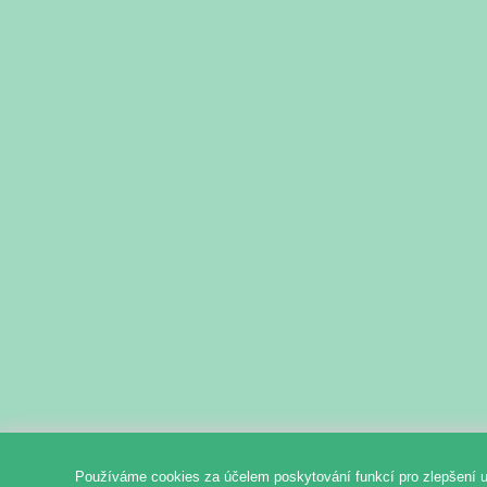
Používáme cookies za účelem poskytování funkcí pro zlepšení u