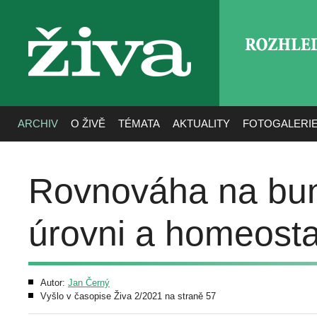
ROZHLE
živa
ARCHIV
O ŽIVĚ
TÉMATA
AKTUALITY
FOTOGALERI
Rovnováha na bun
úrovni a homeostat
Autor:
Jan Černý
Vyšlo v časopise Živa 2/2021 na straně 57