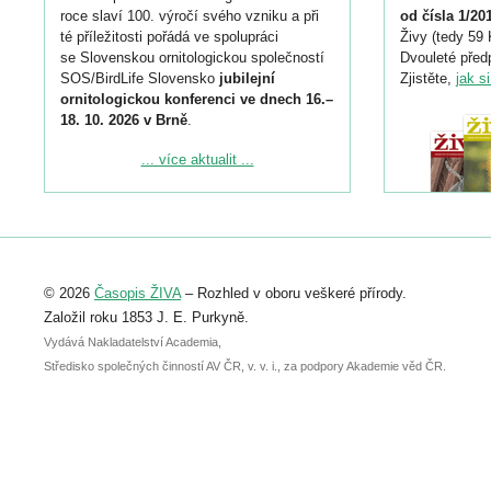
roce slaví 100. výročí svého vzniku a při
od čísla 1/20
té příležitosti pořádá ve spolupráci
Živy (tedy 59 
se Slovenskou ornitologickou společností
Dvouleté předp
SOS/BirdLife Slovensko
jubilejní
Zjistěte,
jak s
ornitologickou konferenci ve dnech 16.–
18. 10. 2026 v Brně
.
Podrobnější informace ke konferenci
... více aktualit ...
naleznete zde:
https://www.birdlife.cz/konference-2026/
Registrovat se můžete do 6. září.
Upozorňujeme, že termín pro odeslání
© 2026
Časopis ŽIVA
– Rozhled v oboru veškeré přírody.
abstraktu přihlášené přednášky nebo
posteru je už 30. června.
Založil roku 1853 J. E. Purkyně.
Vydává Nakladatelství Academia,
Středisko společných činností AV ČR, v. v. i., za podpory Akademie věd ČR.