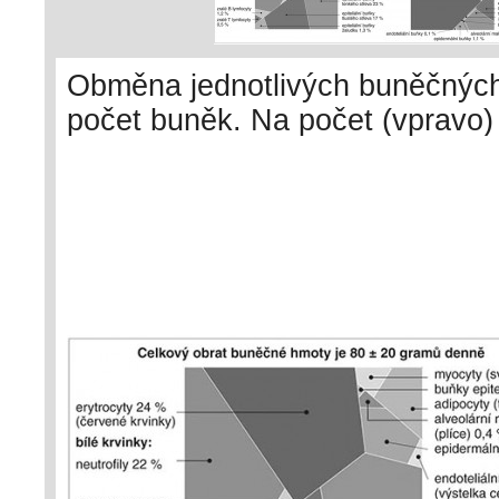
Obměna jednotlivých buněčných
počet buněk. Na počet (vpravo) 
hmotnost je situace vyrovnanějš
neutrofilní granulocyty a epitel
podle: R. Sender a R. Milo (202