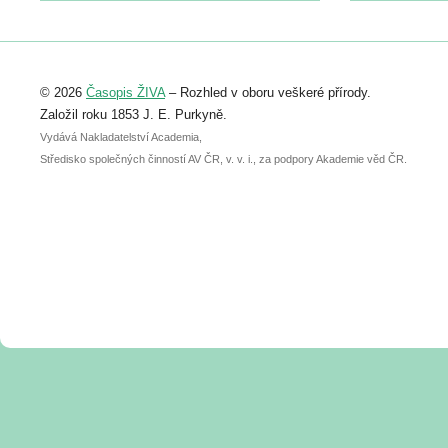
https://www.birdlife.cz/konference-2026/
Registrovat se můžete do 6. září.
Upozorňujeme, že termín pro odeslání
© 2026
Časopis ŽIVA
– Rozhled v oboru veškeré přírody.
abstraktu přihlášené přednášky nebo
posteru je už 30. června.
Založil roku 1853 J. E. Purkyně.
Vydává Nakladatelství Academia,
Středisko společných činností AV ČR, v. v. i., za podpory Akademie věd ČR.