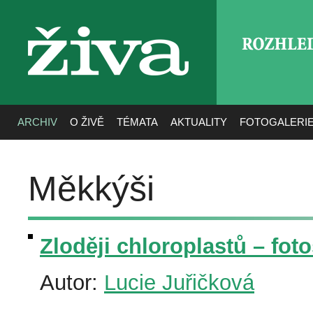
ROZHLE
živa
ARCHIV
O ŽIVĚ
TÉMATA
AKTUALITY
FOTOGALERI
Měkkýši
Zloději chloroplastů – foto
Autor:
Lucie Juřičková