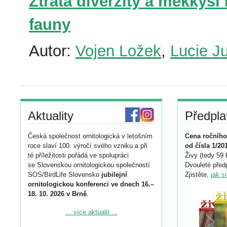
Ztráta diverzity a měkkýši
fauny
Autor:
Vojen Ložek
,
Lucie J
Aktuality
Předpla
Česká společnost ornitologická v letošním
Cena ročního
roce slaví 100. výročí svého vzniku a při
od čísla 1/20
té příležitosti pořádá ve spolupráci
Živy (tedy 59 
se Slovenskou ornitologickou společností
Dvouleté předp
SOS/BirdLife Slovensko
jubilejní
Zjistěte,
jak s
ornitologickou konferenci ve dnech 16.–
18. 10. 2026 v Brně
.
Podrobnější informace ke konferenci
... více aktualit ...
naleznete zde: