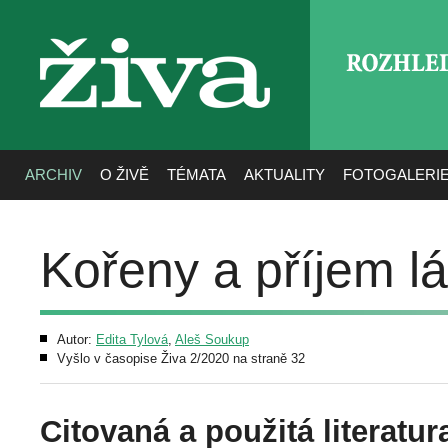
ROZHLE
živa
ARCHIV
O ŽIVĚ
TÉMATA
AKTUALITY
FOTOGALERI
Kořeny a příjem l
Autor:
Edita Tylová
,
Aleš Soukup
Vyšlo v časopise Živa 2/2020 na straně 32
Citovaná a použitá literatur