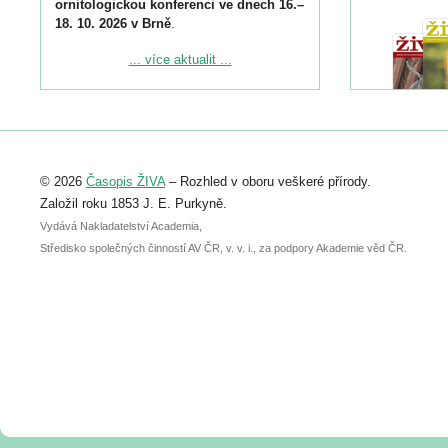
ornitologickou konferenci ve dnech 16.–
18. 10. 2026 v Brně
.
Podrobnější informace ke konferenci
... více aktualit ...
naleznete zde:
https://www.birdlife.cz/konference-2026/
Registrovat se můžete do 6. září.
Upozorňujeme, že termín pro odeslání
© 2026
Časopis ŽIVA
– Rozhled v oboru veškeré přírody.
abstraktu přihlášené přednášky nebo
posteru je už 30. června.
Založil roku 1853 J. E. Purkyně.
Vydává Nakladatelství Academia,
Středisko společných činností AV ČR, v. v. i., za podpory Akademie věd ČR.