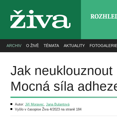
ROZHLE
živa
ARCHIV
O ŽIVĚ
TÉMATA
AKTUALITY
FOTOGALERI
Jak neuklouznout
Mocná síla adheze
Autor:
Jiří Moravec
,
Jana Bulantová
Vyšlo v časopise Živa 4/2023 na straně 184