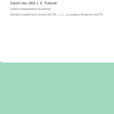
posteru je už 30. června.
Založil roku 1853 J. E. Purkyně.
Vydává Nakladatelství Academia,
Středisko společných činností AV ČR, v. v. i., za podpory Akademie věd ČR.