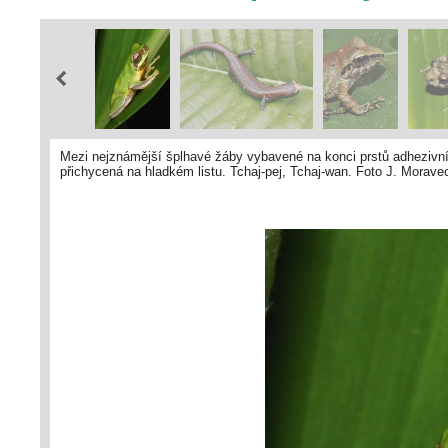
Mezi nejznámější šplhavé žáby vybavené na konci prstů adhezivními
přichycená na hladkém listu. Tchaj-pej, Tchaj-wan. Foto J. Morave