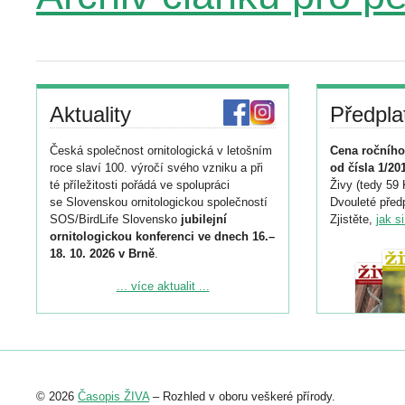
Aktuality
Předpla
Česká společnost ornitologická v letošním
Cena ročního
roce slaví 100. výročí svého vzniku a při
od čísla 1/20
té příležitosti pořádá ve spolupráci
Živy (tedy 59 
se Slovenskou ornitologickou společností
Dvouleté předp
SOS/BirdLife Slovensko
jubilejní
Zjistěte,
jak s
ornitologickou konferenci ve dnech 16.–
18. 10. 2026 v Brně
.
Podrobnější informace ke konferenci
... více aktualit ...
naleznete zde:
https://www.birdlife.cz/konference-2026/
Registrovat se můžete do 6. září.
Upozorňujeme, že termín pro odeslání
© 2026
Časopis ŽIVA
– Rozhled v oboru veškeré přírody.
abstraktu přihlášené přednášky nebo