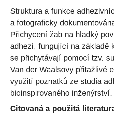
Struktura a funkce adhezivní
a fotograficky dokumentována
Přichycení žab na hladký pov
adhezí, fungující na základě k
se přichytávají pomocí tzv. s
Van der Waalsovy přitažlivé e
využití poznatků ze studia ad
bioinspirovaného inženýrství.
Citovaná a použitá literatur