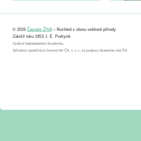
https://www.birdlife.cz/konference-2026/
Registrovat se můžete do 6. září.
Upozorňujeme, že termín pro odeslání
© 2026
Časopis ŽIVA
– Rozhled v oboru veškeré přírody.
abstraktu přihlášené přednášky nebo
posteru je už 30. června.
Založil roku 1853 J. E. Purkyně.
Vydává Nakladatelství Academia,
Středisko společných činností AV ČR, v. v. i., za podpory Akademie věd ČR.