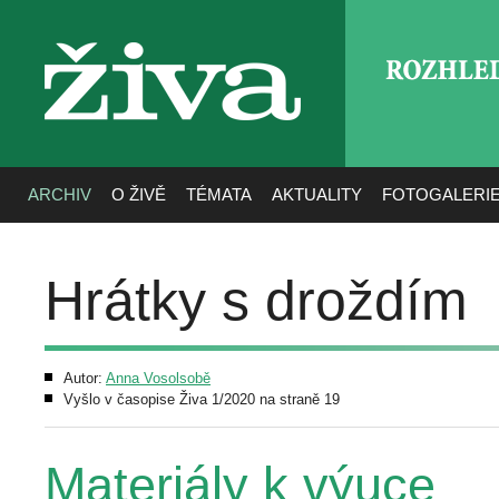
ROZHLE
živa
ARCHIV
O ŽIVĚ
TÉMATA
AKTUALITY
FOTOGALERI
Hrátky s droždím
Autor:
Anna Vosolsobě
Vyšlo v časopise Živa 1/2020 na straně 19
Materiály k výuce