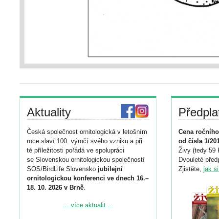
Aktuality
Předpla
Česká společnost ornitologická v letošním
Cena ročního
roce slaví 100. výročí svého vzniku a při
od čísla 1/20
té příležitosti pořádá ve spolupráci
Živy (tedy 59 
se Slovenskou ornitologickou společností
Dvouleté předp
SOS/BirdLife Slovensko
jubilejní
Zjistěte,
jak s
ornitologickou konferenci ve dnech 16.–
18. 10. 2026 v Brně
.
Podrobnější informace ke konferenci
... více aktualit ...
naleznete zde: