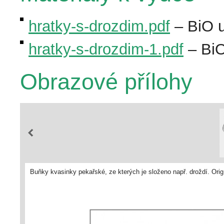
hratky-s-drozdim.pdf
– BiO u
hratky-s-drozdim-1.pdf
– BiO
Obrazové přílohy
Buňky kvasinky pekařské, ze kterých je složeno např. droždí. Orig