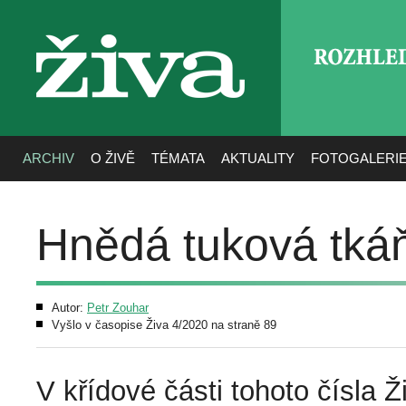
ROZHLE
živa
ARCHIV
O ŽIVĚ
TÉMATA
AKTUALITY
FOTOGALERI
Hnědá tuková tkáň:
Autor:
Petr Zouhar
Vyšlo v časopise Živa 4/2020 na straně 89
V křídové části tohoto čísla 