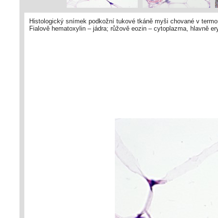
Histologický snímek podkožní tukové tkáně myši chované v termo­n
Fialově hematoxylin – jádra; růžově eozin – cytoplazma, hlavně e