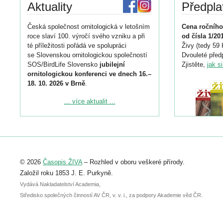
Aktuality
Předpla
Česká společnost ornitologická v letošním
Cena ročního
roce slaví 100. výročí svého vzniku a při
od čísla 1/20
té příležitosti pořádá ve spolupráci
Živy (tedy 59 
se Slovenskou ornitologickou společností
Dvouleté předp
SOS/BirdLife Slovensko
jubilejní
Zjistěte,
jak s
ornitologickou konferenci ve dnech 16.–
18. 10. 2026 v Brně
.
Podrobnější informace ke konferenci
... více aktualit ...
naleznete zde:
https://www.birdlife.cz/konference-2026/
Registrovat se můžete do 6. září.
Upozorňujeme, že termín pro odeslání
© 2026
Časopis ŽIVA
– Rozhled v oboru veškeré přírody.
abstraktu přihlášené přednášky nebo
posteru je už 30. června.
Založil roku 1853 J. E. Purkyně.
Vydává Nakladatelství Academia,
Středisko společných činností AV ČR, v. v. i., za podpory Akademie věd ČR.