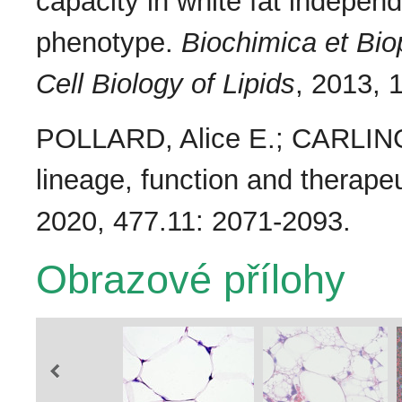
capacity in white fat indepen
phenotype.
Biochimica et Bi
Cell Biology of Lipids
, 2013, 
POLLARD, Alice E.; CARLING
lineage, function and therapeu
2020, 477.11: 2071-2093.
Obrazové přílohy