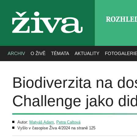
ROZHLE
živa
ARCHIV
O ŽIVĚ
TÉMATA
AKTUALITY
FOTOGALERI
Biodiverzita na do
Challenge jako di
Autor:
Matyáš Adam
,
Petra Caltová
Vyšlo v časopise Živa 4/2024 na straně 125