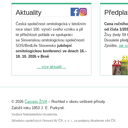
Aktuality
Předpla
Česká společnost ornitologická v letošním
Cena ročního
roce slaví 100. výročí svého vzniku a při
od čísla 1/20
té příležitosti pořádá ve spolupráci
Živy (tedy 59 
se Slovenskou ornitologickou společností
Dvouleté předp
SOS/BirdLife Slovensko
jubilejní
Zjistěte,
jak s
ornitologickou konferenci ve dnech 16.–
18. 10. 2026 v Brně
.
Podrobnější informace ke konferenci
... více aktualit ...
naleznete zde:
https://www.birdlife.cz/konference-2026/
Registrovat se můžete do 6. září.
Upozorňujeme, že termín pro odeslání
© 2026
Časopis ŽIVA
– Rozhled v oboru veškeré přírody.
abstraktu přihlášené přednášky nebo
posteru je už 30. června.
Založil roku 1853 J. E. Purkyně.
Vydává Nakladatelství Academia,
Středisko společných činností AV ČR, v. v. i., za podpory Akademie věd ČR.