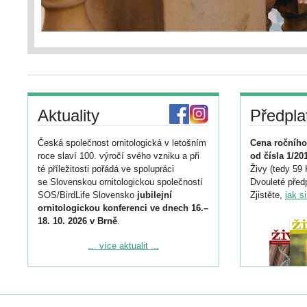
Aktuality
Předpla
Česká společnost ornitologická v letošním
Cena ročního
roce slaví 100. výročí svého vzniku a při
od čísla 1/20
té příležitosti pořádá ve spolupráci
Živy (tedy 59 
se Slovenskou ornitologickou společností
Dvouleté předp
SOS/BirdLife Slovensko
jubilejní
Zjistěte,
jak s
ornitologickou konferenci ve dnech 16.–
18. 10. 2026 v Brně
.
Podrobnější informace ke konferenci
... více aktualit ...
naleznete zde:
https://www.birdlife.cz/konference-2026/
Registrovat se můžete do 6. září.