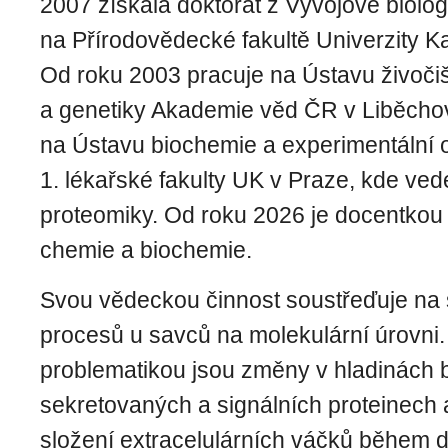
2007 získala doktorát z Vývojové biolog
na Přírodovědecké fakultě Univerzity Ka
Od roku 2003 pracuje na Ústavu živočiš
a genetiky Akademie věd ČR v Liběcho
na Ústavu biochemie a experimentální 
1. lékařské fakulty UK v Praze, kde ved
proteomiky. Od roku 2026 je docentkou 
chemie a biochemie.
Svou vědeckou činnost soustřeďuje na
procesů u savců na molekulární úrovni.
problematikou jsou změny v hladinách 
sekretovaných a signálních proteinech 
složení extracelulárních váčků během d