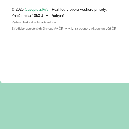
Upozorňujeme, že termín pro odeslání
© 2026
Časopis ŽIVA
– Rozhled v oboru veškeré přírody.
abstraktu přihlášené přednášky nebo
posteru je už 30. června.
Založil roku 1853 J. E. Purkyně.
Vydává Nakladatelství Academia,
Středisko společných činností AV ČR, v. v. i., za podpory Akademie věd ČR.