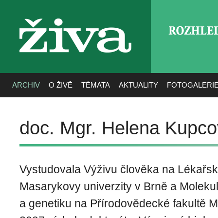
ROZHLE
živa
ARCHIV
O ŽIVĚ
TÉMATA
AKTUALITY
FOTOGALERI
doc. Mgr. Helena Kupco
Vystudovala Výživu člověka na Lékařsk
Masarykovy univerzity v Brně a Molekulá
a genetiku na Přírodovědecké fakultě M