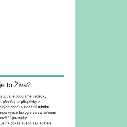
je to Živa?
s Živa je populárně vědecký
s přinášející příspěvky z
ických oborů a zvláštní rubriku
nou výuce biologie se zaměřením
novější poznatky.
je na odkaz svého zakladatele