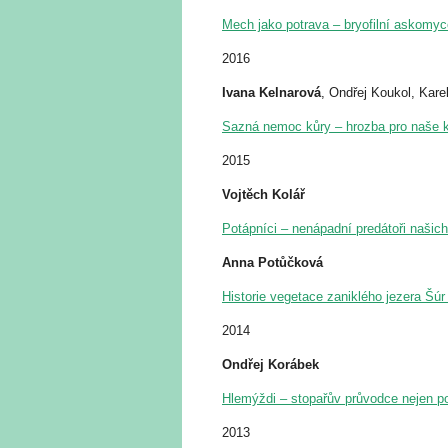
Mech jako potrava – bryofilní askomy
2016
Ivana Kelnarová
, Ondřej Koukol, Kare
Sazná nemoc kůry – hrozba pro naše 
2015
Vojtěch Kolář
Potápníci – nenápadní predátoři našic
Anna Potůčková
Historie vegetace zaniklého jezera Šú
2014
Ondřej Korábek
Hlemýždi – stopařův průvodce nejen p
2013