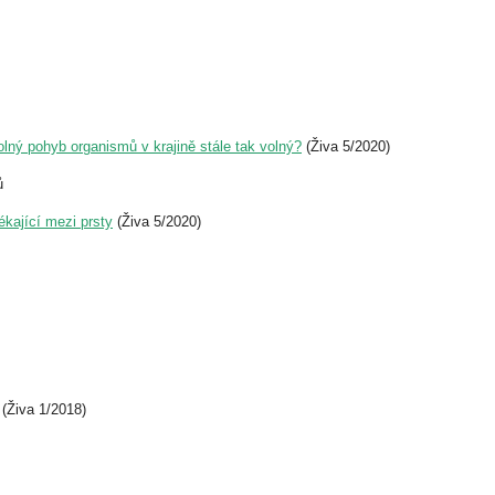
volný pohyb organismů v krajině stále tak volný?
(Živa 5/2020)
ů
ékající mezi prsty
(Živa 5/2020)
(Živa 1/2018)