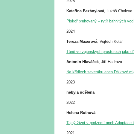
2025
Kateřina Bezányiová
, Lukáš Choleva
Piskoř pruhovaný – rytíř bahnitých vo
2024
Tereza Maxerová
, Vojtěch Kolář
Tůně ve vojenských prostorech jako důl
Antonín Hlaváček
, Jiří Hadrava
Na křídlech severáku aneb Dálkové mig
2023
nebyla udělena
2022
Helena Rothová
Tajný život v podzemí aneb Adaptace t
2021