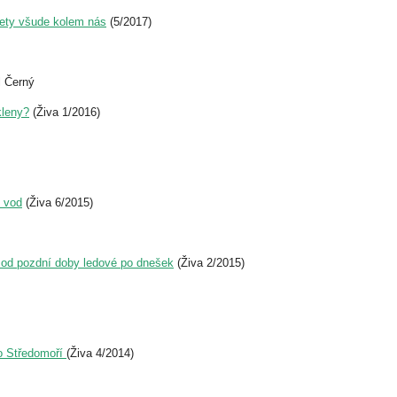
cety všude kolem nás
(5/2017)
l Černý
kleny?
(Živa 1/2016)
h vod
(Živa 6/2015)
r od pozdní doby ledové po dnešek
(Živa 2/2015)
o Středomoří
(Živa 4/2014)