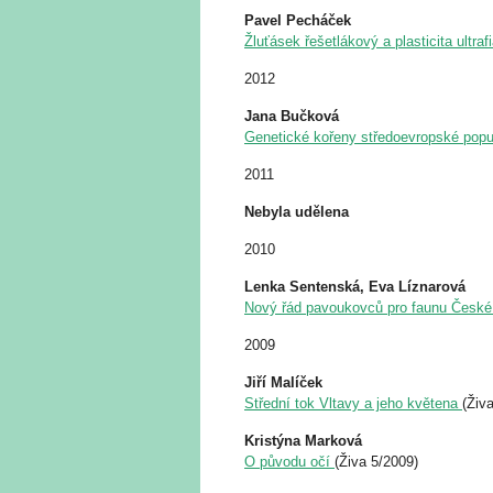
Pavel Pecháček
Žluťásek řešetlákový a plasticita ultra
2012
Jana Bučková
Genetické kořeny středoevropské popu
2011
Nebyla udělena
2010
Lenka Sentenská, Eva Líznarová
Nový řád pavoukovců pro faunu České
2009
Jiří Malíček
Střední tok Vltavy a jeho květena
(Živ
Kristýna Marková
O původu očí
(Živa 5/2009)