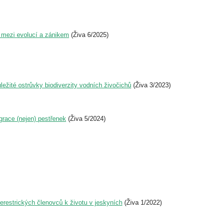
d mezi evolucí a zánikem
(Živa 6/2025)
ežité ostrůvky biodiverzity vodních živočichů
(Živa 3/2023)
race (nejen) pestřenek
(Živa 5/2024)
erestrických členovců k životu v jeskyních
(Živa 1/2022)