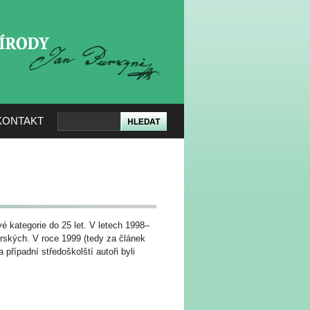
KERÉ PŘÍRODY
KONTAKT
é kategorie do 25 let. V letech 1998–
orských. V roce 1999 (tedy za článek
případní středoškolští autoři byli