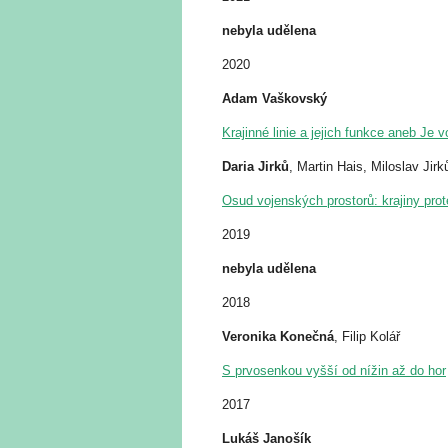
nebyla udělena
2020
Adam Vaškovský
Krajinné linie a jejich funkce aneb Je 
Daria Jirků
, Martin Hais, Miloslav Jirk
Osud vojenských prostorů: krajiny prot
2019
nebyla udělena
2018
Veronika Konečná
, Filip Kolář
S prvosenkou vyšší od nížin až do hor
2017
Lukáš Janošík