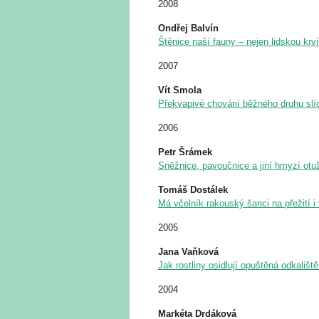
2008
Ondřej Balvín
Štěnice naší fauny – nejen lidskou krv
2007
Vít Smola
Překvapivé chování běžného druhu sl
2006
Petr Šrámek
Sněžnice, pavoučnice a jiní hmyzí otuž
Tomáš Dostálek
Má včelník rakouský šanci na přežití i 
2005
Jana Vaňková
Jak rostliny osidlují opuštěná odkališt
2004
Markéta Drdáková