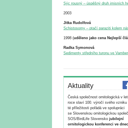
Sýc rousný – úspěšný druh imisních h
2003
Jitka Rudolfová
Schistosomy – ptačí paraziti kolem n
1998 (
uděleno jako cena Nejlepší čl
Radka Symonová
Sedimenty středního turonu ve Vambe
Aktuality
Česká společnost ornitologická v le
roce slaví 100. výročí svého vzniku 
té příležitosti pořádá ve spolupráci
se Slovenskou ornitologickou společ
SOS/BirdLife Slovensko
jubilejní
ornitologickou konferenci ve dnec