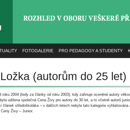
ROZHLED V OBORU VEŠ
TUALITY
FOTOGALERIE
PRO PEDAGOGY A STUDENTY
Ložka (autorům do 25 let)
d roku 2004 (tedy za články od roku 2003), kdy zahnuje oceněné autory věkov
byla udílena společná Cena Živy pro autory do 30 let, a to včetně autorů juni
 článek středoškoláka – v dalších letech nebyla tato kategorie vyhlašována a 
 Ceny Živy – Junior.