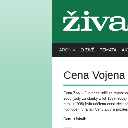
živa
ARCHIV
O ŽIVĚ
TÉMATA
AK
Cena Vojena 
Cena Živy – Junior se uděluje teprve o
2003 (tedy za články z let 1997–2002) 
z roku 1998) byla udělena cena Nejlepší
hodnoceni v rámci Ceny Živy a později
Cenu získali: