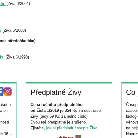
olin
(Živa 3/2004)
ás
(Živa 5/2003)
ánek středoškoláka)
rku
(Živa 6/1998)
Předplatné Živy
Co 
tošním
Cena ročního předplatného
Časopi
a při
od čísla 1/2019 je 354 Kč
za šest čísel
časopi
Živy (tedy 59 Kč za jedno číslo).
biolog
ností
Dvouleté předplatné je zrušeno.
věnova
Zjistěte,
jak si předplatit časopis Živa
.
na nej
h 16.–
Navazu