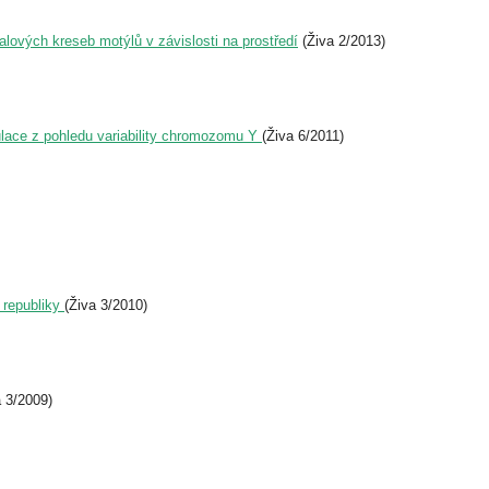
fialových kreseb motýlů v závislosti na prostředí
(Živa 2/2013)
lace z pohledu variability chromozomu Y
(Živa 6/2011)
 republiky
(Živa 3/2010)
a 3/2009)