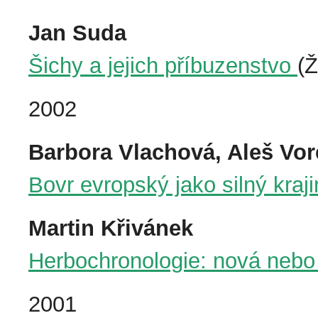
Jan Suda
Šichy a jejich příbuzenstvo
(Ž
2002
Barbora Vlachová, Aleš Vor
Bovr evropský jako silný kraji
Martin Křivánek
Herbochronologie: nová nebo
2001