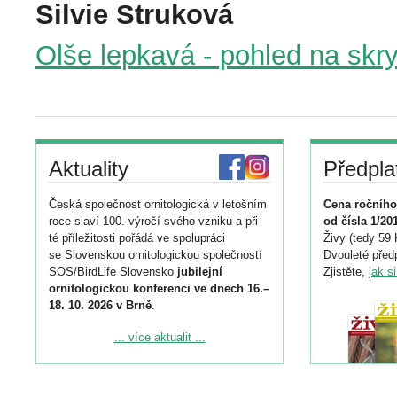
Silvie Struková
Olše lepkavá - pohled na skr
Aktuality
Předpla
Česká společnost ornitologická v letošním
Cena ročního
roce slaví 100. výročí svého vzniku a při
od čísla 1/20
té příležitosti pořádá ve spolupráci
Živy (tedy 59 
se Slovenskou ornitologickou společností
Dvouleté předp
SOS/BirdLife Slovensko
jubilejní
Zjistěte,
jak s
ornitologickou konferenci ve dnech 16.–
18. 10. 2026 v Brně
.
Podrobnější informace ke konferenci
... více aktualit ...
naleznete zde:
https://www.birdlife.cz/konference-2026/