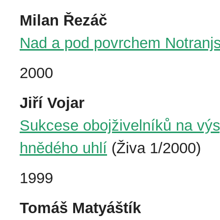
Milan Řezáč
Nad a pod povrchem Notranj
2000
Jiří Vojar
Sukcese obojživelníků na vý
hnědého uhlí
(Živa 1/2000)
1999
Tomáš Matyáštík