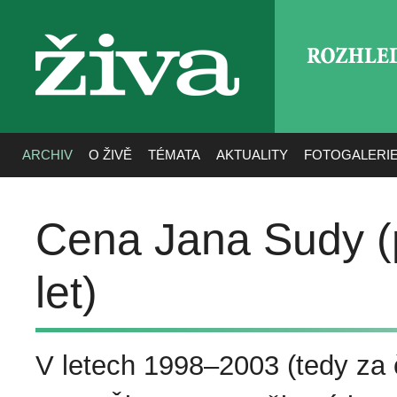
ROZHLE
živa
ARCHIV
O ŽIVĚ
TÉMATA
AKTUALITY
FOTOGALERI
Cena Jana Sudy (p
let)
V letech 1998–2003 (tedy za 