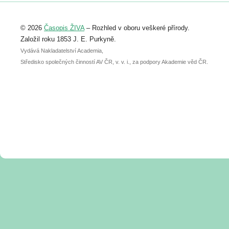
Registrovat se můžete do 6. září.
Upozorňujeme, že termín pro odeslání
© 2026
Časopis ŽIVA
– Rozhled v oboru veškeré přírody.
abstraktu přihlášené přednášky nebo
posteru je už 30. června.
Založil roku 1853 J. E. Purkyně.
Vydává Nakladatelství Academia,
Středisko společných činností AV ČR, v. v. i., za podpory Akademie věd ČR.