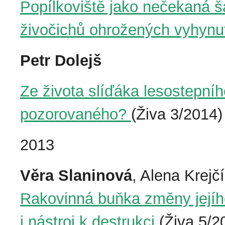
Popílkoviště jako nečekaná 
živočichů ohrožených vyhyn
Petr Dolejš
Ze života slíďáka lesostepní
pozorovaného?
(Živa 3/2014)
2013
Věra Slaninová
, Alena Krejčí
Rakovinná buňka změny jejího
i nástroj k destrukci
(Živa 5/2