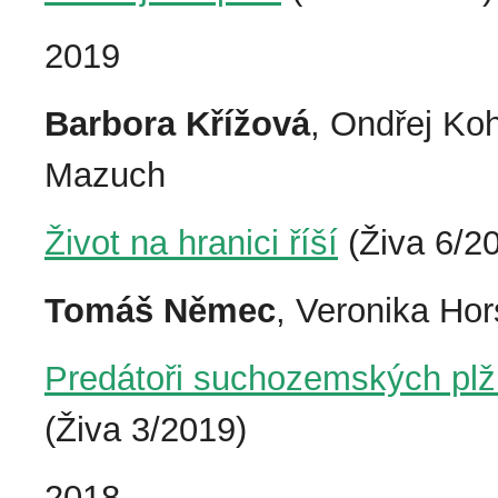
2019
Barbora Křížová
, Ondřej Ko
Mazuch
Život na hranici říší
(Živa 6/2
Tomáš Němec
, Veronika Ho
Predátoři suchozemských plžů
(Živa 3/2019)
2018