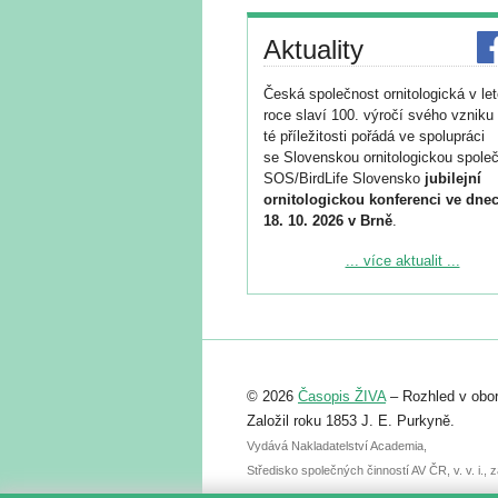
Aktuality
Česká společnost ornitologická v le
roce slaví 100. výročí svého vzniku 
té příležitosti pořádá ve spolupráci
se Slovenskou ornitologickou společ
SOS/BirdLife Slovensko
jubilejní
ornitologickou konferenci ve dnec
18. 10. 2026 v Brně
.
Podrobnější informace ke konferenc
... více aktualit ...
naleznete zde:
https://www.birdlife.cz/konference-2
Registrovat se můžete do 6. září.
Upozorňujeme, že termín pro odeslá
© 2026
Časopis ŽIVA
– Rozhled v obor
abstraktu přihlášené přednášky neb
posteru je už 30. června.
Založil roku 1853 J. E. Purkyně.
Vydává Nakladatelství Academia,
Středisko společných činností AV ČR, v. v. i.