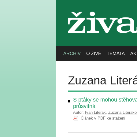
živa
ARCHIV
O ŽIVĚ
TÉMATA
AK
Zuzana Liter
S ptáky se mohou stěhovat
průsvitná
Autor:
Ivan Literák
,
Zuzana Literák
Článek v PDF ke stažení