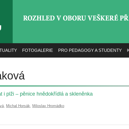
ROZHLED V OBORU VEŠ
TUALITY
FOTOGALERIE
PRO PEDAGOGY A STUDENTY
áková
 i plži – pěnice hnědokřídlá a skleněnka
ová
,
Michal Horsák
,
Miloslav Hromádko