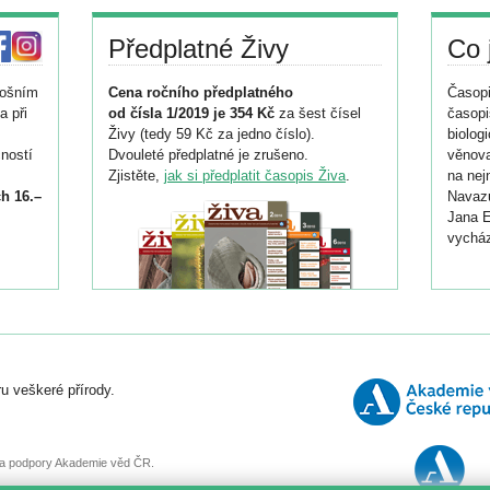
Předplatné Živy
Co 
tošním
Cena ročního předplatného
Časopi
a při
od čísla 1/2019 je 354 Kč
za šest čísel
časopi
Živy (tedy 59 Kč za jedno číslo).
biolog
ností
Dvouleté předplatné je zrušeno.
věnova
Zjistěte,
jak si předplatit časopis Živa
.
na nej
h 16.–
Navazu
Jana E
vycház
i
026/
ní
u veškeré přírody.
o
, za podpory Akademie věd ČR.