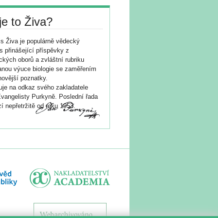
je to Živa?
s Živa je populárně vědecký
s přinášející příspěvky z
ických oborů a zvláštní rubriku
nou výuce biologie se zaměřením
novější poznatky.
je na odkaz svého zakladatele
vangelisty Purkyně. Poslední řada
í nepřetržitě od roku 1953.