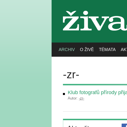
živa
ARCHIV
O ŽIVĚ
TÉMATA
AK
-zr-
Klub fotografů přírody při
Autor:
-zr-