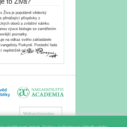
je to Živa?
s Živa je populárně vědecký
s přinášející příspěvky z
ických oborů a zvláštní rubriku
nou výuce biologie se zaměřením
novější poznatky.
je na odkaz svého zakladatele
vangelisty Purkyně. Poslední řada
í nepřetržitě od roku 1953.