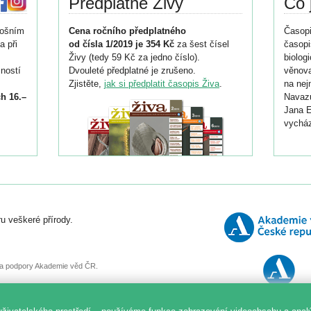
Předplatné Živy
Co 
tošním
Cena ročního předplatného
Časopi
a při
od čísla 1/2019 je 354 Kč
za šest čísel
časopi
Živy (tedy 59 Kč za jedno číslo).
biolog
ností
Dvouleté předplatné je zrušeno.
věnova
Zjistěte,
jak si předplatit časopis Živa
.
na nej
h 16.–
Navazu
Jana E
vycház
i
026/
ní
u veškeré přírody.
o
, za podpory Akademie věd ČR.