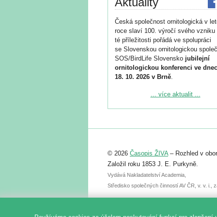
Aktuality
Česká společnost ornitologická v le
roce slaví 100. výročí svého vzniku 
té příležitosti pořádá ve spolupráci
se Slovenskou ornitologickou společ
SOS/BirdLife Slovensko
jubilejní
ornitologickou konferenci ve dnec
18. 10. 2026 v Brně
.
Podrobnější informace ke konferenc
... více aktualit ...
naleznete zde:
https://www.birdlife.cz/konference-2
Registrovat se můžete do 6. září.
Upozorňujeme, že termín pro odeslá
© 2026
Časopis ŽIVA
– Rozhled v obor
abstraktu přihlášené přednášky neb
posteru je už 30. června.
Založil roku 1853 J. E. Purkyně.
Vydává Nakladatelství Academia,
Středisko společných činností AV ČR, v. v. i.