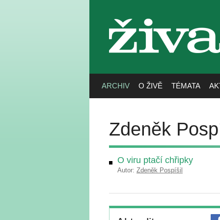
živa
ARCHIV
O ŽIVĚ
TÉMATA
AK
Zdeněk Pospí
O viru ptačí chřipky
Autor:
Zdeněk Pospíšil