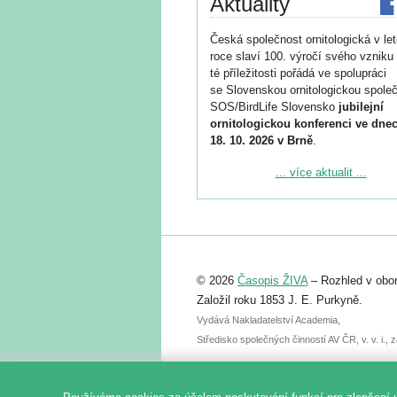
Aktuality
Česká společnost ornitologická v le
roce slaví 100. výročí svého vzniku 
té příležitosti pořádá ve spolupráci
se Slovenskou ornitologickou společ
SOS/BirdLife Slovensko
jubilejní
ornitologickou konferenci ve dnec
18. 10. 2026 v Brně
.
Podrobnější informace ke konferenc
... více aktualit ...
naleznete zde:
https://www.birdlife.cz/konference-2
Registrovat se můžete do 6. září.
Upozorňujeme, že termín pro odeslá
© 2026
Časopis ŽIVA
– Rozhled v obor
abstraktu přihlášené přednášky neb
posteru je už 30. června.
Založil roku 1853 J. E. Purkyně.
Vydává Nakladatelství Academia,
Středisko společných činností AV ČR, v. v. i.