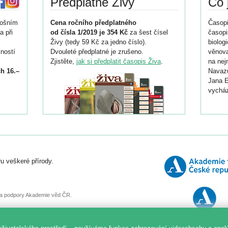
Předplatné Živy
Co 
tošním
Cena ročního předplatného
Časopi
a při
od čísla 1/2019 je 354 Kč
za šest čísel
časopi
Živy (tedy 59 Kč za jedno číslo).
biolog
ností
Dvouleté předplatné je zrušeno.
věnova
Zjistěte,
jak si předplatit časopis Živa
.
na nej
h 16.–
Navazu
Jana E
vycház
i
026/
ní
u veškeré přírody.
o
, za podpory Akademie věd ČR.