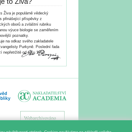
je to Živa?
s Živa je populárně vědecký
s přinášející příspěvky z
ických oborů a zvláštní rubriku
nou výuce biologie se zaměřením
novější poznatky.
je na odkaz svého zakladatele
vangelisty Purkyně. Poslední řada
í nepřetržitě od roku 1953.