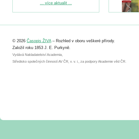
Podrobnější informace ke konferenci
... více aktualit ...
naleznete zde:
https://www.birdlife.cz/konference-2026/
Registrovat se můžete do 6. září.
Upozorňujeme, že termín pro odeslání
© 2026
Časopis ŽIVA
– Rozhled v oboru veškeré přírody.
abstraktu přihlášené přednášky nebo
posteru je už 30. června.
Založil roku 1853 J. E. Purkyně.
Vydává Nakladatelství Academia,
Středisko společných činností AV ČR, v. v. i., za podpory Akademie věd ČR.