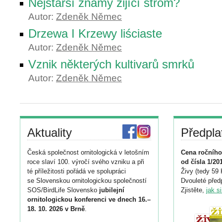
Nejstarší známý žijící strom?
Autor:
Zdeněk Němec
Drzewa I Krzewy liściaste
Autor:
Zdeněk Němec
Vznik některých kultivarů smrků
Autor:
Zdeněk Němec
Aktuality
Předpla
Česká společnost ornitologická v letošním
Cena ročního
roce slaví 100. výročí svého vzniku a při
od čísla 1/20
té příležitosti pořádá ve spolupráci
Živy (tedy 59 
se Slovenskou ornitologickou společností
Dvouleté předp
SOS/BirdLife Slovensko
jubilejní
Zjistěte,
jak s
ornitologickou konferenci ve dnech 16.–
18. 10. 2026 v Brně
.