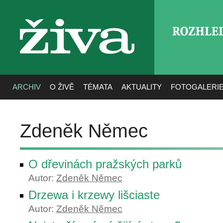
ROZHLE
živa
ARCHIV
O ŽIVĚ
TÉMATA
AKTUALITY
FOTOGALERI
Zdeněk Němec
O dřevinách pražských parků
Autor:
Zdeněk Němec
Drzewa i krzewy lišciaste
Autor:
Zdeněk Němec