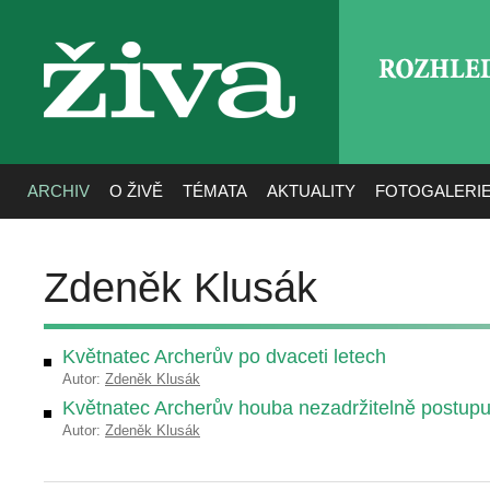
ROZHLE
živa
ARCHIV
O ŽIVĚ
TÉMATA
AKTUALITY
FOTOGALERI
Zdeněk Klusák
Květnatec Archerův po dvaceti letech
Autor:
Zdeněk Klusák
Květnatec Archerův houba nezadržitelně postupu
Autor:
Zdeněk Klusák