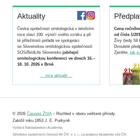
Aktuality
Předpla
Česká společnost ornitologická v letošním
Cena ročního
roce slaví 100. výročí svého vzniku a při
od čísla 1/20
té příležitosti pořádá ve spolupráci
Živy (tedy 59 
se Slovenskou ornitologickou společností
Dvouleté předp
SOS/BirdLife Slovensko
jubilejní
Zjistěte,
jak s
ornitologickou konferenci ve dnech 16.–
18. 10. 2026 v Brně
.
Podrobnější informace ke konferenci
... více aktualit ...
naleznete zde:
https://www.birdlife.cz/konference-2026/
Registrovat se můžete do 6. září.
Upozorňujeme, že termín pro odeslání
© 2026
Časopis ŽIVA
– Rozhled v oboru veškeré přírody.
abstraktu přihlášené přednášky nebo
posteru je už 30. června.
Založil roku 1853 J. E. Purkyně.
Vydává Nakladatelství Academia,
Středisko společných činností AV ČR, v. v. i., za podpory Akademie věd ČR.