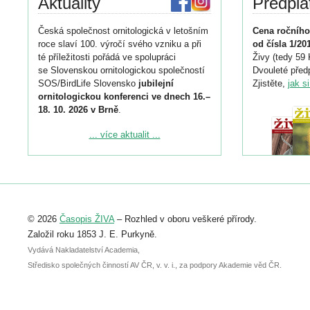
Aktuality
Předpla
Česká společnost ornitologická v letošním
Cena ročního
roce slaví 100. výročí svého vzniku a při
od čísla 1/20
té příležitosti pořádá ve spolupráci
Živy (tedy 59 
se Slovenskou ornitologickou společností
Dvouleté předp
SOS/BirdLife Slovensko
jubilejní
Zjistěte,
jak s
ornitologickou konferenci ve dnech 16.–
18. 10. 2026 v Brně
.
Podrobnější informace ke konferenci
... více aktualit ...
naleznete zde:
https://www.birdlife.cz/konference-2026/
Registrovat se můžete do 6. září.
Upozorňujeme, že termín pro odeslání
© 2026
Časopis ŽIVA
– Rozhled v oboru veškeré přírody.
abstraktu přihlášené přednášky nebo
posteru je už 30. června.
Založil roku 1853 J. E. Purkyně.
Vydává Nakladatelství Academia,
Středisko společných činností AV ČR, v. v. i., za podpory Akademie věd ČR.