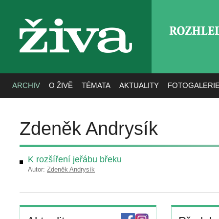
ROZHLE
živa
ARCHIV
O ŽIVĚ
TÉMATA
AKTUALITY
FOTOGALERI
Zdeněk Andrysík
K rozšíření jeřábu břeku
Autor:
Zdeněk Andrysík