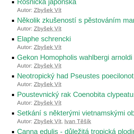
Rosnička japonská
Autor:
Zbyšek Vít
Několik zkušeností s pěstováním ma
Autor:
Zbyšek Vít
Elaphe schrencki
Autor:
Zbyšek Vít
Gekon Homopholis wahlbergi arnoldi
Autor:
Zbyšek Vít
Neotropický had Pseustes poecilono
Autor:
Zbyšek Vít
Poustevnický rak Coenobita clypeatu
Autor:
Zbyšek Vít
Setkání s některými vietnamskými ob
Autor:
Zbyšek Vít
,
Ivan Těšík
Canna edulis - důležitá tropická plodi