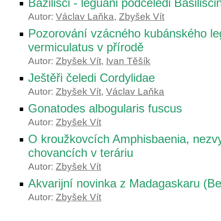
Bazilišci - leguáni podčeledi Basilisci
Autor:
Václav Laňka
,
Zbyšek Vít
Pozorování vzácného kubánského le
vermiculatus v přírodě
Autor:
Zbyšek Vít
,
Ivan Těšík
Ještěři čeledi Cordylidae
Autor:
Zbyšek Vít
,
Václav Laňka
Gonatodes albogularis fuscus
Autor:
Zbyšek Vít
O kroužkovcích Amphisbaenia, nezv
chovancích v teráriu
Autor:
Zbyšek Vít
Akvarijní novinka z Madagaskaru (Be
Autor:
Zbyšek Vít