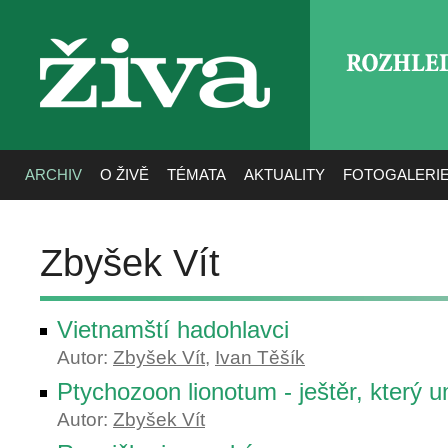
ROZHLE
živa
ARCHIV
O ŽIVĚ
TÉMATA
AKTUALITY
FOTOGALERI
Zbyšek Vít
Vietnamští hadohlavci
Autor:
Zbyšek Vít
,
Ivan Těšík
Ptychozoon lionotum - ještěr, který u
Autor:
Zbyšek Vít