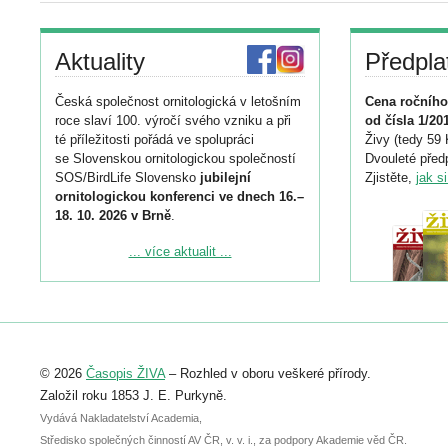
Aktuality
Předpla
Česká společnost ornitologická v letošním
Cena ročního
roce slaví 100. výročí svého vzniku a při
od čísla 1/20
té příležitosti pořádá ve spolupráci
Živy (tedy 59 
se Slovenskou ornitologickou společností
Dvouleté předp
SOS/BirdLife Slovensko
jubilejní
Zjistěte,
jak s
ornitologickou konferenci ve dnech 16.–
18. 10. 2026 v Brně
.
Podrobnější informace ke konferenci
... více aktualit ...
naleznete zde:
https://www.birdlife.cz/konference-2026/
Registrovat se můžete do 6. září.
Upozorňujeme, že termín pro odeslání
© 2026
Časopis ŽIVA
– Rozhled v oboru veškeré přírody.
abstraktu přihlášené přednášky nebo
posteru je už 30. června.
Založil roku 1853 J. E. Purkyně.
Vydává Nakladatelství Academia,
Středisko společných činností AV ČR, v. v. i., za podpory Akademie věd ČR.