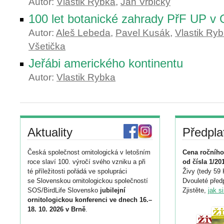
Autor:
Vlastik Rybka
,
Jan Vrbický
100 let botanické zahrady PřF UP v
Autor:
Aleš Lebeda
,
Pavel Kusák
,
Vlastik Ry
Všetička
Jeřábi amerického kontinentu
Autor:
Vlastik Rybka
Aktuality
Předpla
Česká společnost ornitologická v letošním
Cena ročního
roce slaví 100. výročí svého vzniku a při
od čísla 1/20
té příležitosti pořádá ve spolupráci
Živy (tedy 59 
se Slovenskou ornitologickou společností
Dvouleté předp
SOS/BirdLife Slovensko
jubilejní
Zjistěte,
jak s
ornitologickou konferenci ve dnech 16.–
18. 10. 2026 v Brně
.