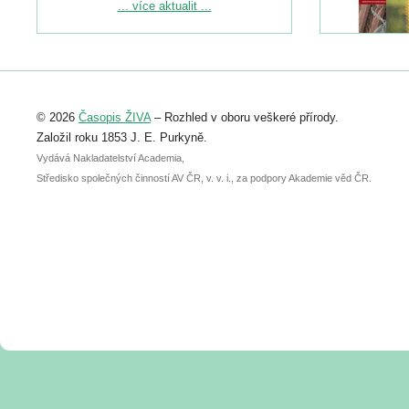
Podrobnější informace ke konferenci
... více aktualit ...
naleznete zde:
https://www.birdlife.cz/konference-2026/
Registrovat se můžete do 6. září.
Upozorňujeme, že termín pro odeslání
© 2026
Časopis ŽIVA
– Rozhled v oboru veškeré přírody.
abstraktu přihlášené přednášky nebo
posteru je už 30. června.
Založil roku 1853 J. E. Purkyně.
Vydává Nakladatelství Academia,
Středisko společných činností AV ČR, v. v. i., za podpory Akademie věd ČR.