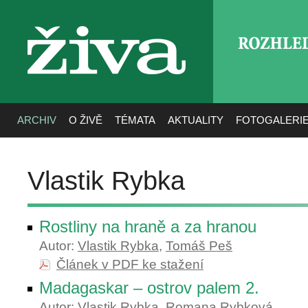
ROZHLE
živa
ARCHIV
O ŽIVĚ
TÉMATA
AKTUALITY
FOTOGALERI
Vlastik Rybka
Rostliny na hraně a za hranou
Autor:
Vlastik Rybka
,
Tomáš Peš
Článek v PDF ke stažení
Madagaskar – ostrov palem 2.
Autor:
Vlastik Rybka
,
Romana Rybková