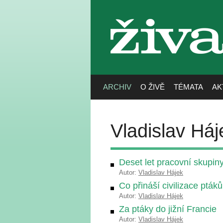
živa
ARCHIV
O ŽIVĚ
TÉMATA
AK
Vladislav Háj
Deset let pracovní skupi
Autor:
Vladislav Hájek
Co přináší civilizace pták
Autor:
Vladislav Hájek
Za ptáky do jižní Francie
Autor:
Vladislav Hájek