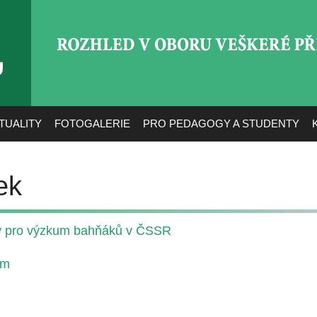
ROZHLED V OBORU VEŠ
TUALITY
FOTOGALERIE
PRO PEDAGOGY A STUDENTY
ek
ny pro výzkum bahňáků v ČSSR
ům