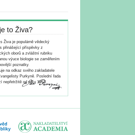
je to Živa?
s Živa je populárně vědecký
s přinášející příspěvky z
ických oborů a zvláštní rubriku
nou výuce biologie se zaměřením
novější poznatky.
je na odkaz svého zakladatele
vangelisty Purkyně. Poslední řada
í nepřetržitě od roku 1953.