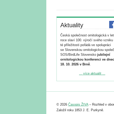
Aktuality
Česká společnost ornitologická v le
roce slaví 100. výročí svého vzniku 
té příležitosti pořádá ve spolupráci
se Slovenskou ornitologickou společ
SOS/BirdLife Slovensko
jubilejní
ornitologickou konferenci ve dnec
18. 10. 2026 v Brně
.
Podrobnější informace ke konferenc
... více aktualit ...
naleznete zde:
https://www.birdlife.cz/konference-2
Registrovat se můžete do 6. září.
Upozorňujeme, že termín pro odeslá
© 2026
Časopis ŽIVA
– Rozhled v obor
abstraktu přihlášené přednášky neb
posteru je už 30. června.
Založil roku 1853 J. E. Purkyně.