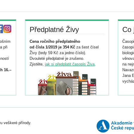
Předplatné Živy
Co 
tošním
Cena ročního předplatného
Časopi
a při
od čísla 1/2019 je 354 Kč
za šest čísel
časopi
Živy (tedy 59 Kč za jedno číslo).
biolog
ností
Dvouleté předplatné je zrušeno.
věnova
Zjistěte,
jak si předplatit časopis Živa
.
na nej
h 16.–
Navazu
Jana E
vycház
i
026/
ní
u veškeré přírody.
o