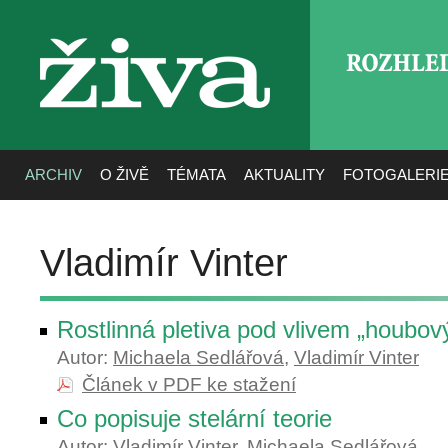
ROZHLE
živa
ARCHIV
O ŽIVĚ
TÉMATA
AKTUALITY
FOTOGALERI
Vladimír Vinter
Rostlinná pletiva pod vlivem „houbov
Autor:
Michaela Sedlářová
,
Vladimír Vinter
Článek v PDF ke stažení
Co popisuje stelární teorie
Autor:
Vladimír Vinter
,
Michaela Sedlářová