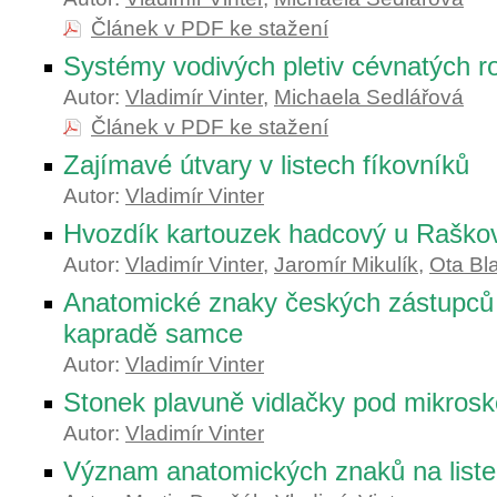
Článek v PDF ke stažení
Systémy vodivých pletiv cévnatých ro
Autor:
Vladimír Vinter
,
Michaela Sedlářová
Článek v PDF ke stažení
Zajímavé útvary v listech fíkovníků
Autor:
Vladimír Vinter
Hvozdík kartouzek hadcový u Raško
Autor:
Vladimír Vinter
,
Jaromír Mikulík
,
Ota Bl
Anatomické znaky českých zástupců
kapradě samce
Autor:
Vladimír Vinter
Stonek plavuně vidlačky pod mikros
Autor:
Vladimír Vinter
Význam anatomických znaků na list