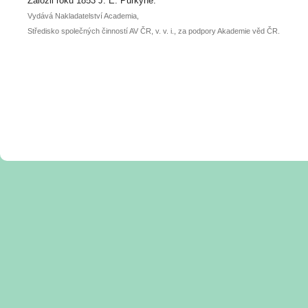
Založil roku 1853 J. E. Purkyně.
Vydává Nakladatelství Academia,
Středisko společných činností AV ČR, v. v. i., za podpory Akademie věd ČR.