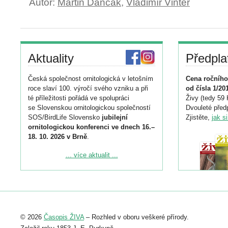
Autor:
Martin Dančák
,
Vladimír Vinter
Aktuality
Předpla
Česká společnost ornitologická v letošním
Cena ročního
roce slaví 100. výročí svého vzniku a při
od čísla 1/20
té příležitosti pořádá ve spolupráci
Živy (tedy 59 
se Slovenskou ornitologickou společností
Dvouleté předp
SOS/BirdLife Slovensko
jubilejní
Zjistěte,
jak s
ornitologickou konferenci ve dnech 16.–
18. 10. 2026 v Brně
.
Podrobnější informace ke konferenci
... více aktualit ...
naleznete zde:
https://www.birdlife.cz/konference-2026/
Registrovat se můžete do 6. září.
Upozorňujeme, že termín pro odeslání
© 2026
Časopis ŽIVA
– Rozhled v oboru veškeré přírody.
abstraktu přihlášené přednášky nebo
posteru je už 30. června.