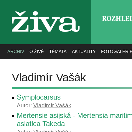
ROZHLE
živa
ARCHIV
O ŽIVĚ
TÉMATA
AKTUALITY
FOTOGALERI
Vladimír Vašák
Symplocarsus
Autor:
Vladimír Vašák
Mertensie asijská - Mertensia maritim
asiatica Takeda
Autor:
Vladimír Vašák