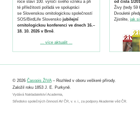
roce slaví 100. výročí svého vzniku a při
od čísla 1/20
té příležitosti pořádá ve spolupráci
Živy (tedy 59 
se Slovenskou ornitologickou společností
Dvouleté předp
SOS/BirdLife Slovensko
jubilejní
Zjistěte,
jak s
ornitologickou konferenci ve dnech 16.–
18. 10. 2026 v Brně
.
Podrobnější informace ke konferenci
... více aktualit ...
naleznete zde:
https://www.birdlife.cz/konference-2026/
Registrovat se můžete do 6. září.
Upozorňujeme, že termín pro odeslání
© 2026
Časopis ŽIVA
– Rozhled v oboru veškeré přírody.
abstraktu přihlášené přednášky nebo
posteru je už 30. června.
Založil roku 1853 J. E. Purkyně.
Vydává Nakladatelství Academia,
Středisko společných činností AV ČR, v. v. i., za podpory Akademie věd ČR.