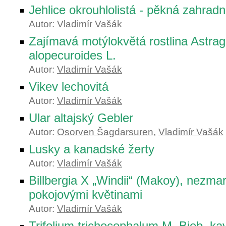
Jehlice okrouhlolistá - pěkná zahradní
Autor:
Vladimír Vašák
Zajímavá motýlokvětá rostlina Astrag
alopecuroides L.
Autor:
Vladimír Vašák
Vikev lechovitá
Autor:
Vladimír Vašák
Ular altajský Gebler
Autor:
Osorven Šagdarsuren
,
Vladimír Vašák
Lusky a kanadské žerty
Autor:
Vladimír Vašák
Billbergia X „Windii“ (Makoy), nezma
pokojovými květinami
Autor:
Vladimír Vašák
Trifolium trichocephalum M. Bieb, k