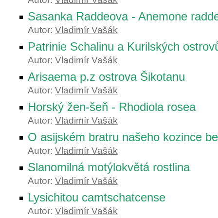
Sasanka Raddeova - Anemone radd
Autor:
Vladimír Vašák
Patrinie Schalinu a Kurilských ostrov
Autor:
Vladimír Vašák
Arisaema p.z ostrova Šikotanu
Autor:
Vladimír Vašák
Horský žen-šeň - Rhodiola rosea
Autor:
Vladimír Vašák
O asijském bratru našeho kozince b
Autor:
Vladimír Vašák
Slanomilná motýlokvětá rostlina
Autor:
Vladimír Vašák
Lysichitou camtschatcense
Autor:
Vladimír Vašák