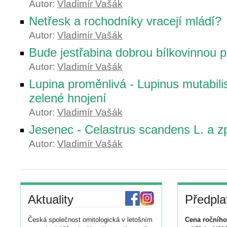
Autor:
Vladimír Vašák
Netřesk a rochodníky vracejí mládí?
Autor:
Vladimír Vašák
Bude jestřabina dobrou bílkovinnou 
Autor:
Vladimír Vašák
Lupina proměnlivá - Lupinus mutabil
zelené hnojení
Autor:
Vladimír Vašák
Jesenec - Celastrus scandens L. a z
Autor:
Vladimír Vašák
Aktuality
Předpla
Česká společnost ornitologická v letošním
Cena ročního