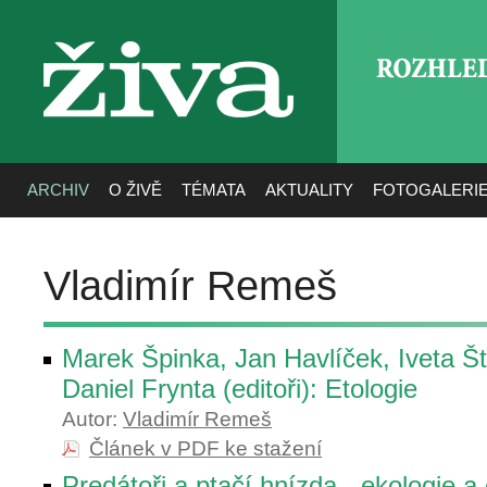
ROZHLE
živa
ARCHIV
O ŽIVĚ
TÉMATA
AKTUALITY
FOTOGALERI
Vladimír Remeš
Marek Špinka, Jan Havlíček, Iveta Št
Daniel Frynta (editoři): Etologie
Autor:
Vladimír Remeš
Článek v PDF ke stažení
Predátoři a ptačí hnízda - ekologie a