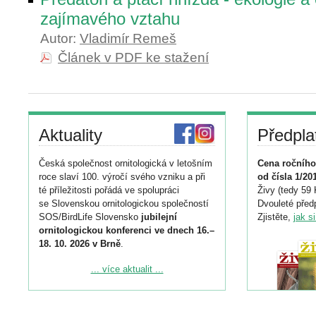
zajímavého vztahu
Autor:
Vladimír Remeš
Článek v PDF ke stažení
Aktuality
Předpla
Česká společnost ornitologická v letošním
Cena ročního
roce slaví 100. výročí svého vzniku a při
od čísla 1/20
té příležitosti pořádá ve spolupráci
Živy (tedy 59 
se Slovenskou ornitologickou společností
Dvouleté předp
SOS/BirdLife Slovensko
jubilejní
Zjistěte,
jak s
ornitologickou konferenci ve dnech 16.–
18. 10. 2026 v Brně
.
Podrobnější informace ke konferenci
... více aktualit ...
naleznete zde:
https://www.birdlife.cz/konference-2026/