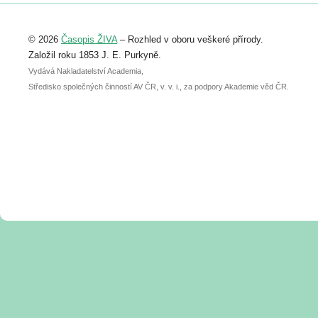
Registrovat se můžete do 6. září.
Upozorňujeme, že termín pro odeslání
© 2026
Časopis ŽIVA
– Rozhled v oboru veškeré přírody.
abstraktu přihlášené přednášky nebo
posteru je už 30. června.
Založil roku 1853 J. E. Purkyně.
Vydává Nakladatelství Academia,
Středisko společných činností AV ČR, v. v. i., za podpory Akademie věd ČR.