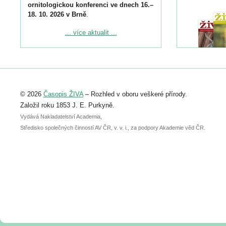
ornitologickou konferenci ve dnech 16.–
18. 10. 2026 v Brně
.
Podrobnější informace ke konferenci
... více aktualit ...
naleznete zde:
https://www.birdlife.cz/konference-2026/
Registrovat se můžete do 6. září.
Upozorňujeme, že termín pro odeslání
© 2026
Časopis ŽIVA
– Rozhled v oboru veškeré přírody.
abstraktu přihlášené přednášky nebo
posteru je už 30. června.
Založil roku 1853 J. E. Purkyně.
Vydává Nakladatelství Academia,
Středisko společných činností AV ČR, v. v. i., za podpory Akademie věd ČR.