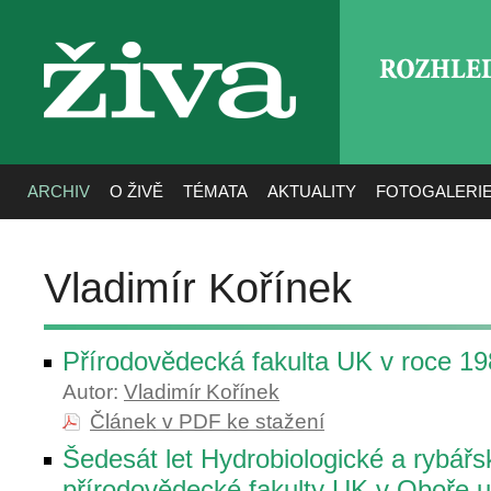
ROZHLE
živa
ARCHIV
O ŽIVĚ
TÉMATA
AKTUALITY
FOTOGALERI
Vladimír Kořínek
Přírodovědecká fakulta UK v roce 1
Autor:
Vladimír Kořínek
Článek v PDF ke stažení
Šedesát let Hydrobiologické a rybářs
přírodovědecké fakulty UK v Oboře u