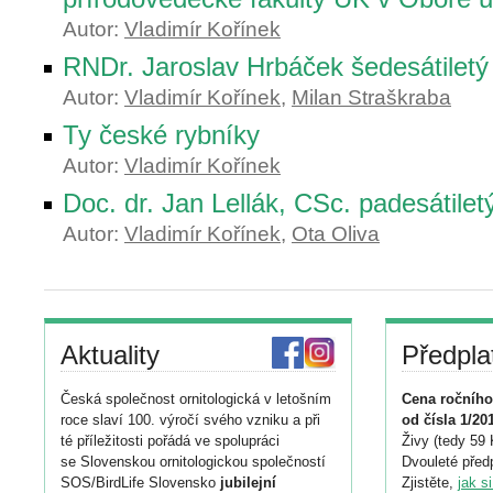
Autor:
Vladimír Kořínek
RNDr. Jaroslav Hrbáček šedesátiletý
Autor:
Vladimír Kořínek
,
Milan Straškraba
Ty české rybníky
Autor:
Vladimír Kořínek
Doc. dr. Jan Lellák, CSc. padesátilet
Autor:
Vladimír Kořínek
,
Ota Oliva
Aktuality
Předpla
Česká společnost ornitologická v letošním
Cena ročního
roce slaví 100. výročí svého vzniku a při
od čísla 1/20
té příležitosti pořádá ve spolupráci
Živy (tedy 59 
se Slovenskou ornitologickou společností
Dvouleté předp
SOS/BirdLife Slovensko
jubilejní
Zjistěte,
jak s