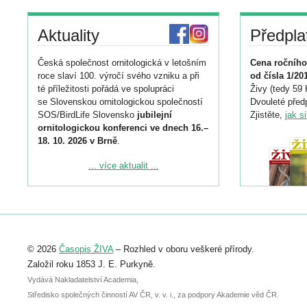
Aktuality
Předpla
Česká společnost ornitologická v letošním
Cena ročního
roce slaví 100. výročí svého vzniku a při
od čísla 1/20
té příležitosti pořádá ve spolupráci
Živy (tedy 59 
se Slovenskou ornitologickou společností
Dvouleté předp
SOS/BirdLife Slovensko
jubilejní
Zjistěte,
jak s
ornitologickou konferenci ve dnech 16.–
18. 10. 2026 v Brně
.
Podrobnější informace ke konferenci
... více aktualit ...
naleznete zde:
https://www.birdlife.cz/konference-2026/
Registrovat se můžete do 6. září.
Upozorňujeme, že termín pro odeslání
© 2026
Časopis ŽIVA
– Rozhled v oboru veškeré přírody.
abstraktu přihlášené přednášky nebo
posteru je už 30. června.
Založil roku 1853 J. E. Purkyně.
Vydává Nakladatelství Academia,
Středisko společných činností AV ČR, v. v. i., za podpory Akademie věd ČR.