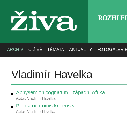
ROZHLE
živa
ARCHIV
O ŽIVĚ
TÉMATA
AKTUALITY
FOTOGALERI
Vladimír Havelka
Aphysemion cognatum - západní Afrika
Autor:
Vladimír Havelka
Pelmatochromis kribensis
Autor:
Vladimír Havelka