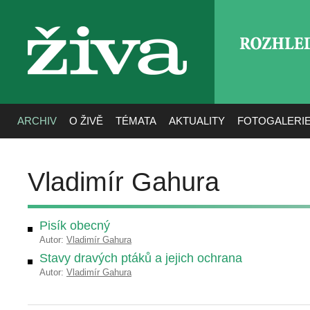
ROZHLE
živa
ARCHIV
O ŽIVĚ
TÉMATA
AKTUALITY
FOTOGALERI
Vladimír Gahura
Pisík obecný
Autor:
Vladimír Gahura
Stavy dravých ptáků a jejich ochrana
Autor:
Vladimír Gahura