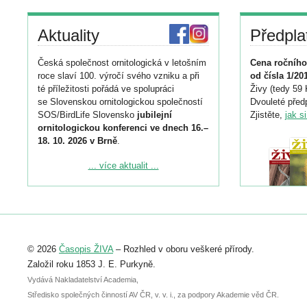
Aktuality
Předpla
Česká společnost ornitologická v letošním
Cena ročního
roce slaví 100. výročí svého vzniku a při
od čísla 1/20
té příležitosti pořádá ve spolupráci
Živy (tedy 59 
se Slovenskou ornitologickou společností
Dvouleté předp
SOS/BirdLife Slovensko
jubilejní
Zjistěte,
jak s
ornitologickou konferenci ve dnech 16.–
18. 10. 2026 v Brně
.
Podrobnější informace ke konferenci
... více aktualit ...
naleznete zde:
https://www.birdlife.cz/konference-2026/
Registrovat se můžete do 6. září.
Upozorňujeme, že termín pro odeslání
© 2026
Časopis ŽIVA
– Rozhled v oboru veškeré přírody.
abstraktu přihlášené přednášky nebo
posteru je už 30. června.
Založil roku 1853 J. E. Purkyně.
Vydává Nakladatelství Academia,
Středisko společných činností AV ČR, v. v. i., za podpory Akademie věd ČR.